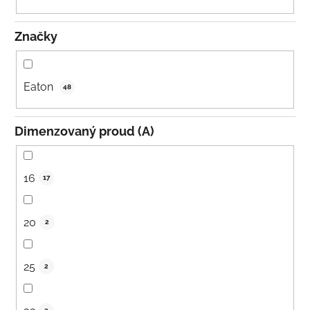
t
ů
Značky
Eaton
48
Dimenzovaný proud (A)
16
17
20
2
25
2