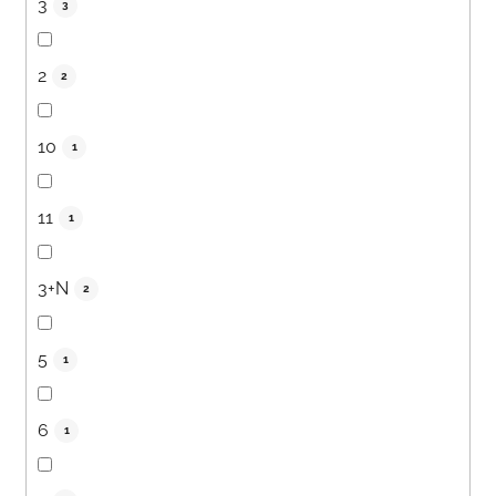
3
3
2
2
10
1
11
1
3+N
2
5
1
6
1