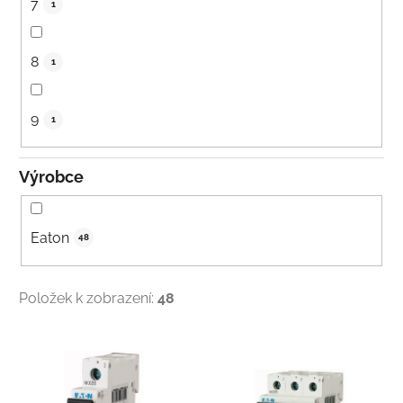
7
1
8
1
9
1
Výrobce
Eaton
48
Položek k zobrazení:
48
V
ý
p