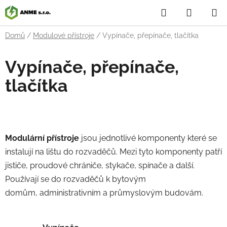
Přejít
Hledat
NÁKUP
na
obsah
KOŠÍK
Domů
/
Modulové přístroje
/
Vypínače, přepínače, tlačítka
Vypínače, přepínače,
tlačítka
Modulární přístroje
jsou jednotlivé komponenty které se
instalují na lištu do rozvaděčů. Mezi tyto komponenty patří
j
ističe, proudové chrániče, stykače, spínače a další.
Používají se do rozvaděčů k bytovým
domům, administrativním a průmyslovým budovám.