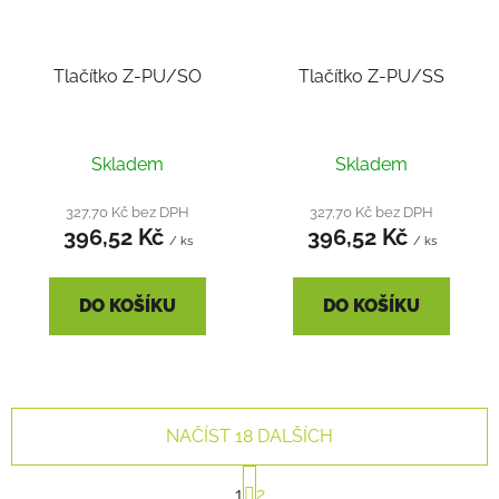
Tlačítko Z-PU/SO
Tlačítko Z-PU/SS
Skladem
Skladem
327,70 Kč bez DPH
327,70 Kč bez DPH
396,52 Kč
396,52 Kč
/ ks
/ ks
DO KOŠÍKU
DO KOŠÍKU
NAČÍST 18 DALŠÍCH
S
1
2
t