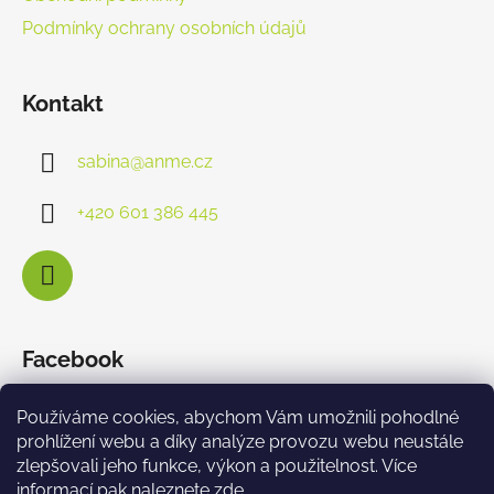
Podmínky ochrany osobních údajů
Kontakt
sabina
@
anme.cz
+420 601 386 445
Facebook
Používáme cookies, abychom Vám umožnili pohodlné
prohlížení webu a díky analýze provozu webu neustále
zlepšovali jeho funkce, výkon a použitelnost. Více
informací pak naleznete
zde
.