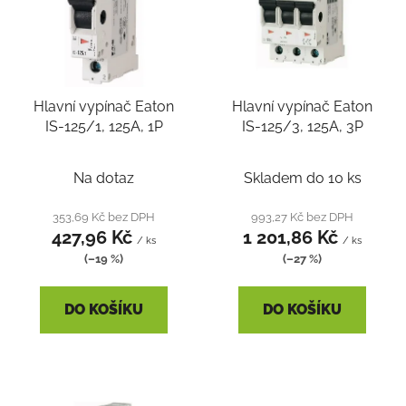
i
s
p
r
Hlavní vypínač Eaton
Hlavní vypínač Eaton
o
IS-125/1, 125A, 1P
IS-125/3, 125A, 3P
d
u
k
Na dotaz
Skladem do 10 ks
t
353,69 Kč bez DPH
993,27 Kč bez DPH
ů
427,96 Kč
1 201,86 Kč
/ ks
/ ks
(–19 %)
(–27 %)
DO KOŠÍKU
DO KOŠÍKU