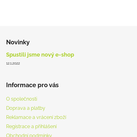
Z
á
Novinky
p
a
Spustili jsme nový e-shop
t
12.1.2022
í
Informace pro vás
O společnosti
Doprava a platby
Reklamace a vrácení zboží
Registrace a přihlášení
Obchodní podmínky