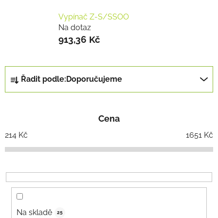
Vypínač Z-S/SSOO
Na dotaz
913,36 Kč
Ř
Řadit podle:
Doporučujeme
a
z
e
Cena
n
í
214
Kč
1651
Kč
p
r
o
d
u
k
Na skladě
25