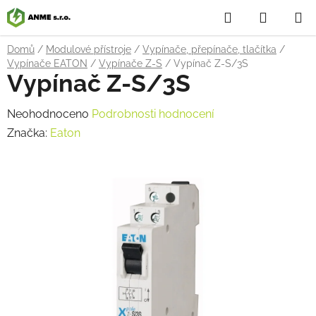
Přejít
Hledat
NÁKUP
na
obsah
KOŠÍK
Domů
/
Modulové přístroje
/
Vypínače, přepínače, tlačítka
/
Vypínače EATON
/
Vypínače Z-S
/
Vypínač Z-S/3S
Vypínač Z-S/3S
Průměrné
Neohodnoceno
Podrobnosti hodnocení
hodnocení
Značka:
Eaton
produktu
je
0,0
z
5
hvězdiček.