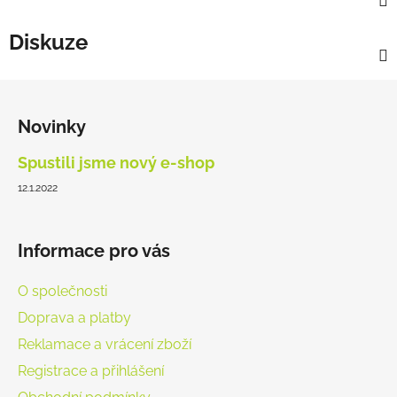
Diskuze
Z
á
Novinky
p
a
Spustili jsme nový e-shop
t
12.1.2022
í
Informace pro vás
O společnosti
Doprava a platby
Reklamace a vrácení zboží
Registrace a přihlášení