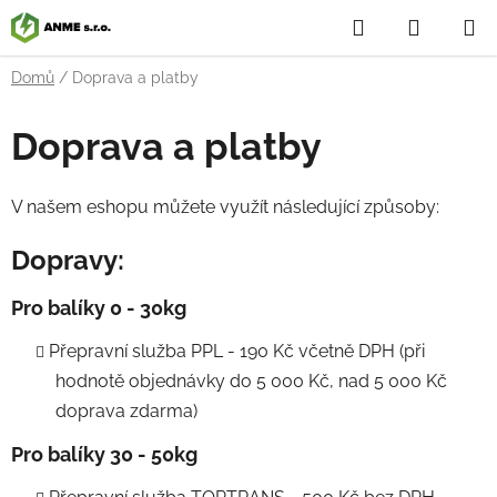
Přejít
Hledat
NÁKUP
na
obsah
KOŠÍK
Domů
/
Doprava a platby
Doprava a platby
V našem eshopu můžete využít následující způsoby:
Dopravy:
Pro balíky 0 - 30kg
Přepravní služba PPL - 190 Kč včetně DPH (při
hodnotě objednávky do 5 000 Kč, nad 5 000 Kč
doprava zdarma)
Pro balíky 30 - 50kg