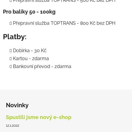
Přepravní služba TOPTRANS - 500 Kč bez DPH
Pro balíky 50 - 100kg
Přepravní služba TOPTRANS - 800 Kč bez DPH
Platby:
Dobírka - 30 Kč
Kartou - zdarma
Bankovní převod - zdarma
Z
á
Novinky
p
a
Spustili jsme nový e-shop
t
12.1.2022
í