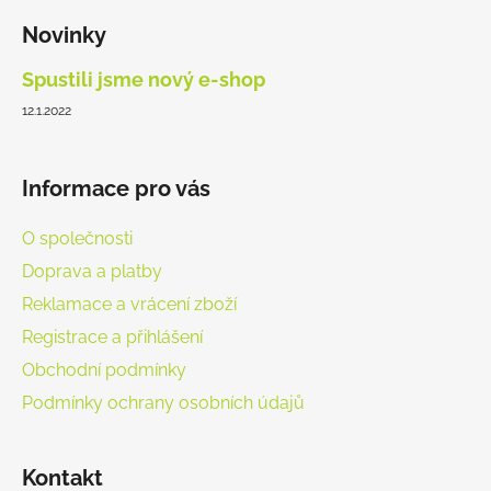
á
Novinky
p
a
Spustili jsme nový e-shop
t
12.1.2022
í
Informace pro vás
O společnosti
Doprava a platby
Reklamace a vrácení zboží
Registrace a přihlášení
Obchodní podmínky
Podmínky ochrany osobních údajů
Kontakt