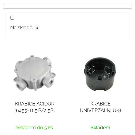
o
d
u
k
Na skladě
1
t
ů
V
ý
p
i
s
p
r
KRABICE ACIDUR
KRABICE
o
6455-11 5.P/2 5P
UNIVERZALNI UK1
d
SV.SEDA
u
k
Skladem do 5 ks
Skladem