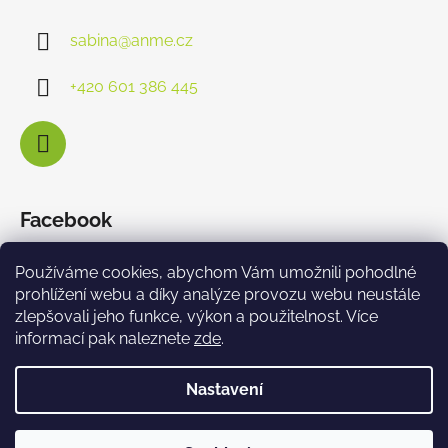
sabina
@
anme.cz
+420 601 386 445
Facebook
Používáme cookies, abychom Vám umožnili pohodlné
prohlížení webu a díky analýze provozu webu neustále
zlepšovali jeho funkce, výkon a použitelnost. Více
informací pak naleznete
zde
.
Nastavení