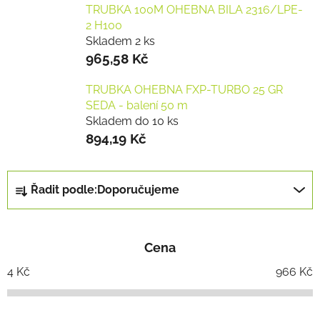
TRUBKA 100M OHEBNA BILA 2316/LPE-
2 H100
Skladem 2 ks
965,58 Kč
TRUBKA OHEBNA FXP-TURBO 25 GR
SEDA - balení 50 m
Skladem do 10 ks
894,19 Kč
Ř
Řadit podle:
Doporučujeme
a
z
e
Cena
n
í
4
Kč
966
Kč
p
r