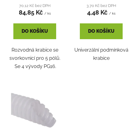
t
70,12 Kč bez DPH
3,70 Kč bez DPH
ů
84,85 Kč
4,48 Kč
/ ks
/ ks
DO KOŠÍKU
DO KOŠÍKU
Rozvodná krabice se
Univerzální podmínková
svorkovnicí pro 5 pólů.
krabice
Se 4 vývody PG16.