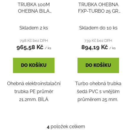
TRUBKA 100M
TRUBKA OHEBNA
OHEBNA BILA
FXP-TURBO 25 GR
2316/LPE-2 H100
SEDA - balení 50 m
Skladem 2 ks
Skladem do 10 ks
798 Kč bez DPH
739 Kč bez DPH
965,58 Kč
894,19 Kč
/ ks
/ ks
DO KOŠÍKU
DO KOŠÍKU
Ohebná elektroinstalační
Turbo ohebná trubka
trubka PE průměr
šedá PVC s vnějším
21,2mm. BÍLÁ
průměrem 25 mm.
4
položek celkem
O