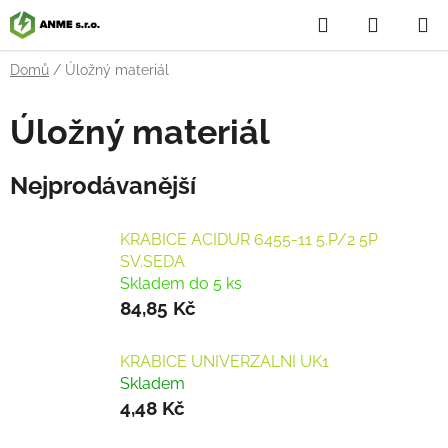
Přejít
Hledat
NÁKUP
na
obsah
KOŠÍK
Domů
/
Úložný materiál
Úložný materiál
Nejprodávanější
KRABICE ACIDUR 6455-11 5.P/2 5P
SV.SEDA
Skladem do 5 ks
84,85 Kč
KRABICE UNIVERZALNI UK1
Skladem
4,48 Kč