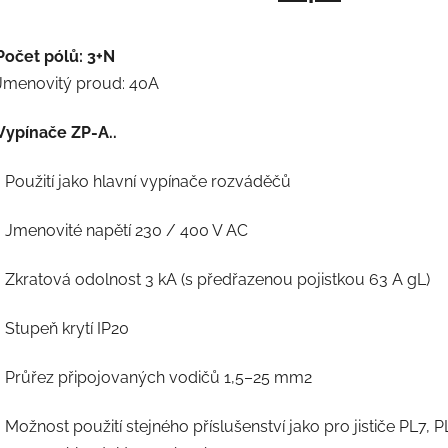
Počet pólů: 3+N
Jmenovitý proud: 40A
Vypínače ZP-A..
• Použití jako hlavní vypínače rozváděčů
• Jmenovité napětí 230 / 400 V AC
• Zkratová odolnost 3 kA (s předřazenou pojistkou 63 A gL)
• Stupeň krytí IP20
• Průřez připojovaných vodičů 1,5–25 mm2
• Možnost použití stejného příslušenství jako pro jističe PL7, 