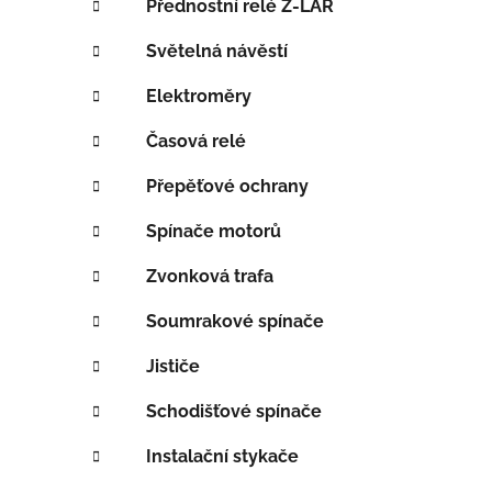
Přednostní relé Z-LAR
í
p
Světelná návěstí
a
Elektroměry
n
e
Časová relé
l
Přepěťové ochrany
Spínače motorů
Zvonková trafa
Soumrakové spínače
Jističe
Schodišťové spínače
Instalační stykače