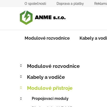
Přejít
O společnosti
Doprava a platby
Reklama
na
obsah
Modulové rozvodnice
Kabely a vod
P
K
Přeskočit
Modulové rozvodnice
a
kategorie
o
t
s
Kabely a vodiče
e
t
g
r
Modulové přístroje
o
a
r
Propojovací moduly
i
n
e
n