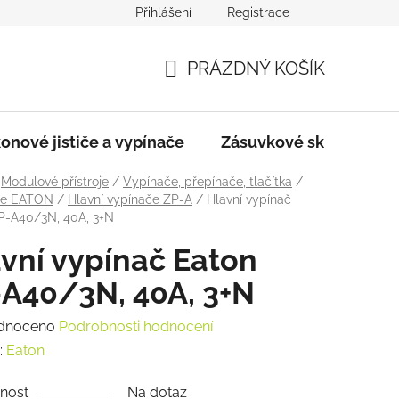
Přihlášení
Registrace
dmínky
Podmínky ochrany osobních údajů
PRÁZDNÝ KOŠÍK
NÁKUPNÍ
KOŠÍK
onové jističe a vypínače
Zásuvkové skříně
Modulové přístroje
/
Vypínače, přepínače, tlačítka
/
če EATON
/
Hlavní vypínače ZP-A
/
Hlavní vypínač
P-A40/3N, 40A, 3+N
vní vypínač Eaton
A40/3N, 40A, 3+N
rné
dnoceno
Podrobnosti hodnocení
ení
:
Eaton
tu
nost
Na dotaz