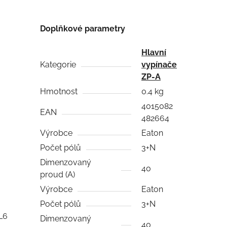
Doplňkové parametry
Hlavní
Kategorie
vypínače
ZP-A
Hmotnost
0.4 kg
4015082
EAN
482664
Výrobce
Eaton
Počet pólů
3+N
Dimenzovaný
40
proud (A)
Výrobce
Eaton
Počet pólů
3+N
PL6
Dimenzovaný
40