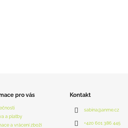
rmace pro vás
Kontakt
ečnosti
sabina
@
anme.cz
a a platby
+420 601 386 445
ace a vrácení zboží