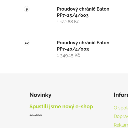
Proudový chránič Eaton
PF7-25/4/003
1 122,88 Kč
Proudový chránič Eaton
PF7-40/4/003
1 349,15 Kč
Z
á
Novinky
Info
p
a
Spustili jsme nový e-shop
O spol
t
12.1.2022
Doprav
í
Reklam