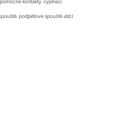
(pomocné kontakty, vypínací
spouště, podpěťové spouště atd.)