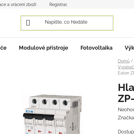
ce a vrácení zboží
Registrace a přihlášení
Obchodní po
iče
Modulové přístroje
Fotovoltaika
Výk
Domů
/
Vypína
Eaton Z
Hla
ZP-
Průmě
Neoho
hodnoc
Značka
produk
Dostup
je