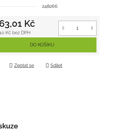
248266
463,01 Kč
ek.
,10 Kč bez DPH
 cena:
DO KOŠÍKU
Zeptat se
Sdílet
skuze