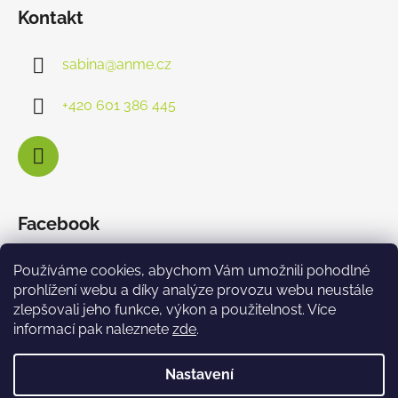
Kontakt
sabina
@
anme.cz
+420 601 386 445
Facebook
Používáme cookies, abychom Vám umožnili pohodlné
prohlížení webu a díky analýze provozu webu neustále
zlepšovali jeho funkce, výkon a použitelnost. Více
informací pak naleznete
zde
.
Nastavení