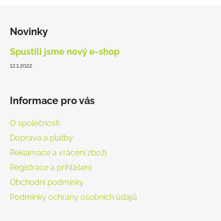
Z
á
Novinky
p
a
Spustili jsme nový e-shop
t
12.1.2022
í
Informace pro vás
O společnosti
Doprava a platby
Reklamace a vrácení zboží
Registrace a přihlášení
Obchodní podmínky
Podmínky ochrany osobních údajů