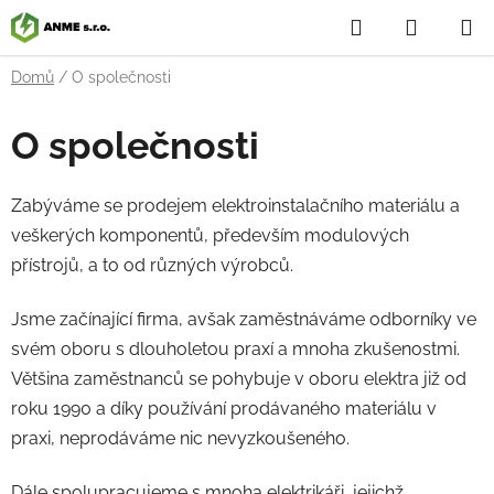
Přejít
Hledat
NÁKUP
na
obsah
KOŠÍK
Domů
/
O společnosti
O společnosti
Zabýváme se prodejem elektroinstalačního materiálu a
veškerých komponentů, především modulových
přístrojů, a to od různých výrobců.
Jsme začínající firma, avšak zaměstnáváme odborníky ve
svém oboru s dlouholetou praxí a mnoha zkušenostmi.
Většina zaměstnanců se pohybuje v oboru elektra již od
roku 1990 a díky používání prodávaného materiálu v
praxi, neprodáváme nic nevyzkoušeného.
Dále spolupracujeme s mnoha elektrikáři, jejichž