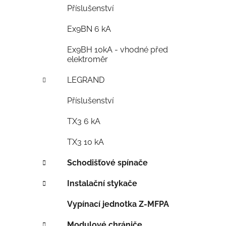
Příslušenství
Ex9BN 6 kA
Ex9BH 10kA - vhodné před
elektroměr
LEGRAND
Příslušenství
TX3 6 kA
TX3 10 kA
Schodišťové spínače
Instalační stykače
Vypínací jednotka Z-MFPA
Modulové chrániče