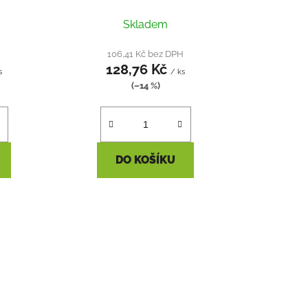
Skladem
H
106,41 Kč bez DPH
128,76 Kč
s
/ ks
(–14 %)
DO KOŠÍKU