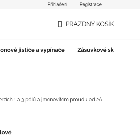
Přihlášení
Registrace
dmínky
Podmínky ochrany osobních údajů
PRÁZDNÝ KOŠÍK
NÁKUPNÍ
KOŠÍK
onové jističe a vypínače
Zásuvkové skříně
verzích 1 a 3 pólů a jmenovitém proudu od 2A
ólové