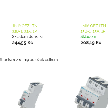
Jistič OEZ LTN-
Jistič OEZ LTN-
32B-1, 32A, 1P
25B-1, 25A, 1P
Skladem do 10 ks
Skladem
244,55 Kč
208,19 Kč
Stránka
1
z
1
-
19
položek celkem
V
ý
p
s