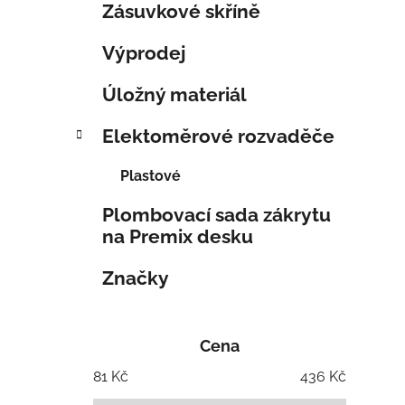
Zásuvkové skříně
Výprodej
Úložný materiál
Elektoměrové rozvaděče
Plastové
Plombovací sada zákrytu
na Premix desku
Značky
Cena
81
Kč
436
Kč