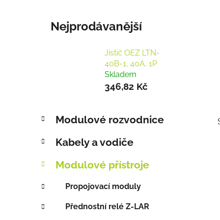
Nejprodávanější
Jistič OEZ LTN-
40B-1, 40A, 1P
Skladem
346,82 Kč
P
K
Přeskočit
Modulové rozvodnice
a
o
kategorie
t
s
Kabely a vodiče
e
t
g
r
Modulové přístroje
o
a
r
Propojovací moduly
i
n
i
e
n
Přednostní relé Z-LAR
í