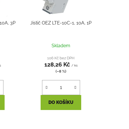
d
u
k
 10A, 3P
Jistič OEZ LTE-10C-1, 10A, 1P
t
ů
Skladem
106 Kč bez DPH
128,26 Kč
s
/ ks
(–8 %)
DO KOŠÍKU