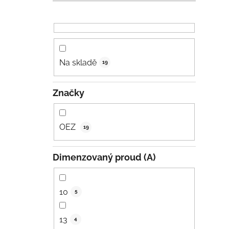
Na skladě
19
Značky
OEZ
19
Dimenzovaný proud (A)
10
5
13
4