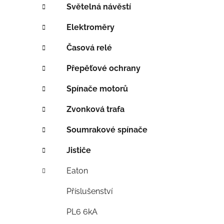
p
Světelná návěstí
a
Elektroměry
n
e
Časová relé
l
Přepěťové ochrany
Spínače motorů
Zvonková trafa
Soumrakové spínače
Jističe
Eaton
Příslušenství
PL6 6kA