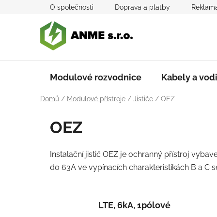
Přejít
O společnosti
Doprava a platby
Reklama
na
obsah
Modulové rozvodnice
Kabely a vod
Domů
/
Modulové přístroje
/
Jističe
/
OEZ
OEZ
Instalační jistič OEZ je ochranný přístroj vyb
do 63A ve vypínacích charakteristikách B a C 
LTE, 6kA, 1pólové