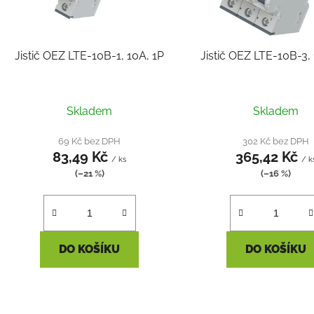
p
r
o
Jistič OEZ LTE-10B-1, 10A, 1P
Jistič OEZ LTE-10B-3,
d
u
k
Skladem
Skladem
t
ů
69 Kč bez DPH
302 Kč bez DPH
83,49 Kč
365,42 Kč
/ ks
/ k
(–21 %)
(–16 %)
DO KOŠÍKU
DO KOŠÍKU