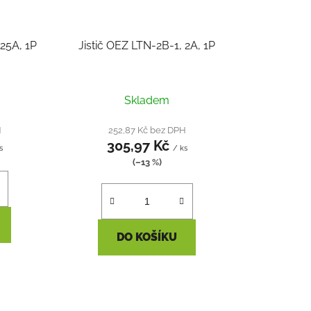
 25A, 1P
Jistič OEZ LTN-2B-1, 2A, 1P
Skladem
H
252,87 Kč bez DPH
305,97 Kč
s
/ ks
(–13 %)
DO KOŠÍKU