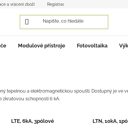
ce a vrácení zboží
Registrace a přihlášení
Obchodní po
iče
Modulové přístroje
Fotovoltaika
Výk
avený tepelnou a elektromagnetickou spouští. Dostupný je ve 
se zkratovou schopností 6 kA.
LTE, 6kA, 3pólové
LTN, 10kA, 1p