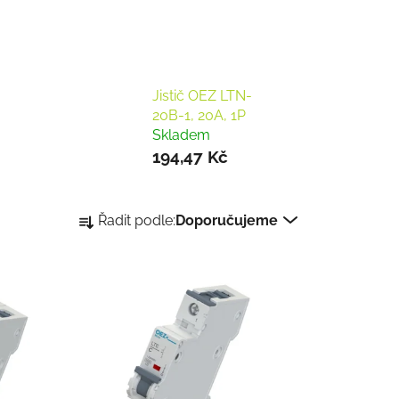
Jistič OEZ LTN-
20B-1, 20A, 1P
Skladem
194,47 Kč
Ř
Řadit podle:
Doporučujeme
a
z
e
n
í
p
r
o