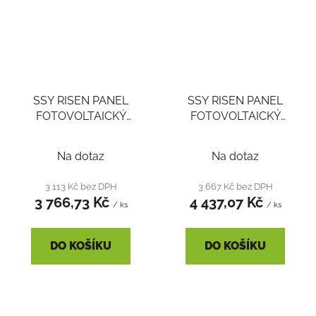
SSY RISEN PANEL
SSY RISEN PANEL
FOTOVOLTAICKÝ
FOTOVOLTAICKÝ
460WP RSM144-7-
545WP RSM110-8-
460M 35MM STŘÍBRNÝ
545M 35MM STŘÍBRNÝ
Na dotaz
Na dotaz
RÁM Voc 49,90V Isc
RÁM Voc 38,02V Isc
11,70A
18,23A
3 113 Kč bez DPH
3 667 Kč bez DPH
3 766,73 Kč
4 437,07 Kč
/ ks
/ ks
DO KOŠÍKU
DO KOŠÍKU