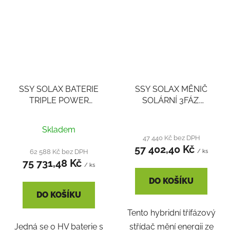
SSY SOLAX BATERIE
SSY SOLAX MĚNIČ
TRIPLE POWER
SOLÁRNÍ 3FÁZ.
5,8KWH MASTER
HYBRIDNÍ X3-HYBRID-
UN3480 9 (E) T-BAT H
10.0-D (G4) VČ.
Skladem
5.8
POCKET WIFI 3.0 A CT
47 440 Kč bez DPH
TRAF
57 402,40 Kč
62 588 Kč bez DPH
/ ks
75 731,48 Kč
/ ks
DO KOŠÍKU
DO KOŠÍKU
Tento hybridní třífázový
Jedná se o HV baterie s
střídač mění energii ze