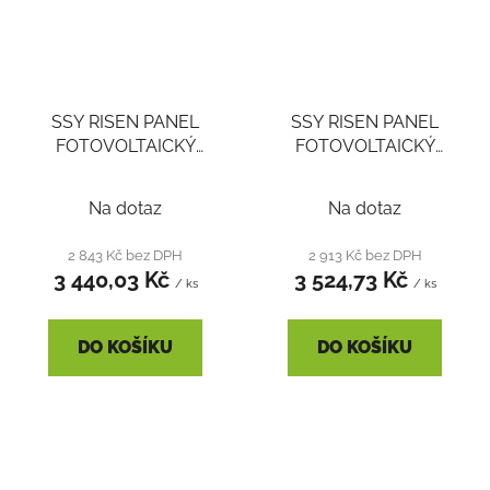
SSY RISEN PANEL
SSY RISEN PANEL
FOTOVOLTAICKÝ
FOTOVOLTAICKÝ
400WP RSM40-8-
435WP RSM130-8-
400MB 30MM
435M 30MM ČERNÝ
Na dotaz
Na dotaz
CELOČERNÝ Voc
RÁM Voc 44,61V Isc
41,30V Isc 12,34A
12,42A
2 843 Kč bez DPH
2 913 Kč bez DPH
3 440,03 Kč
3 524,73 Kč
/ ks
/ ks
DO KOŠÍKU
DO KOŠÍKU