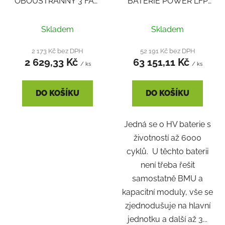
OBOUSTRANNÝ 3 FÁZ.
BATERIE POWER LFP
PROUD. DTSU666
HV 5,8 KWH SLAVE
CHINT
UN3480, 9 (E) HV11550
Skladem
Skladem
2 173 Kč bez DPH
52 191 Kč bez DPH
2 629,33 Kč
63 151,11 Kč
/ ks
/ ks
DO KOŠÍKU
DO KOŠÍKU
Jedná se o HV baterie s
životností až 6000
cyklů. U těchto baterii
není třeba řešit
samostatně BMU a
kapacitní moduly, vše se
zjednodušuje na hlavní
jednotku a další až 3...