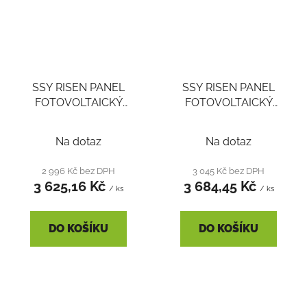
SSY RISEN PANEL
SSY RISEN PANEL
FOTOVOLTAICKÝ
FOTOVOLTAICKÝ
450WP RSM144-7-
455WP RSM144-7-
Průměrné
450M 35MM STŘÍBRNÝ
455M 35MM STŘÍBRNÝ
Na dotaz
Na dotaz
RÁM Voc 49,70V Isc
RÁM Voc 49,80V Isc
hodnocení
11,50A
11,60A
produktu
2 996 Kč bez DPH
3 045 Kč bez DPH
3 625,16 Kč
3 684,45 Kč
je
/ ks
/ ks
3,0
z
DO KOŠÍKU
DO KOŠÍKU
5
hvězdiček.