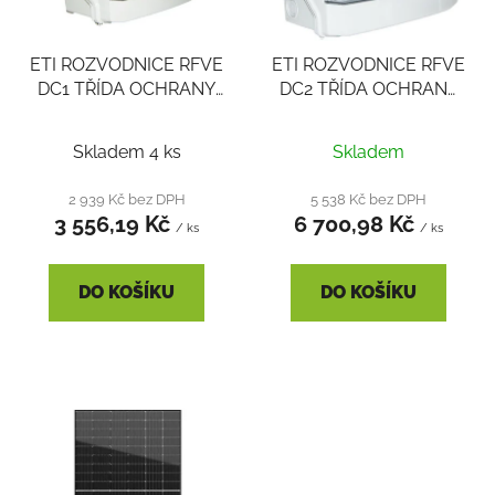
p
r
ETI ROZVODNICE RFVE
ETI ROZVODNICE RFVE
o
DC1 TŘÍDA OCHRANY
DC2 TŘÍDA OCHRANY
d
1+2, IP65
1+2, IP65
u
k
Skladem 4 ks
Skladem
t
2 939 Kč bez DPH
5 538 Kč bez DPH
ů
3 556,19 Kč
6 700,98 Kč
/ ks
/ ks
DO KOŠÍKU
DO KOŠÍKU