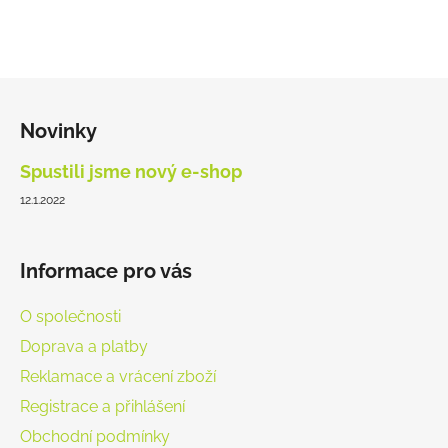
s
u
Z
á
Novinky
p
a
Spustili jsme nový e-shop
t
12.1.2022
í
Informace pro vás
O společnosti
Doprava a platby
Reklamace a vrácení zboží
Registrace a přihlášení
Obchodní podmínky