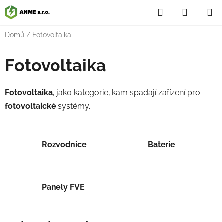
Přejít
Hledat
NÁKUP
na
obsah
KOŠÍK
Domů
/
Fotovoltaika
Fotovoltaika
Fotovoltaika
, jako kategorie, kam spadají zařízení pro
fotovoltaické
systémy.
Rozvodnice
Baterie
Panely FVE