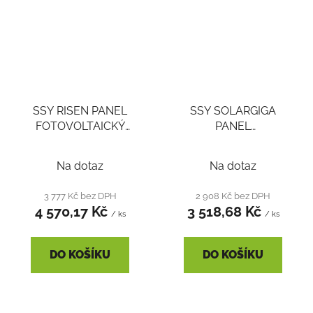
SSY RISEN PANEL
SSY SOLARGIGA
FOTOVOLTAICKÝ
PANEL
550WP RSM110-8-
FOTOVOLTAICKÝ
550BMDG 30MM
415WP JMPV-X1/54
Na dotaz
Na dotaz
BIFACIÁLNÍ
30MM ČERNÝ RÁM
(OBOUSTRANÝ) Voc
Voc 38,08V Isc 13,87A
3 777 Kč bez DPH
2 908 Kč bez DPH
38,10V Isc 18,18A
4 570,17 Kč
3 518,68 Kč
/ ks
/ ks
DO KOŠÍKU
DO KOŠÍKU