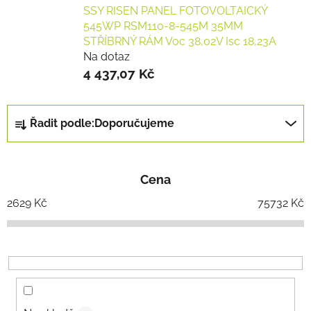
SSY RISEN PANEL FOTOVOLTAICKÝ
545WP RSM110-8-545M 35MM
STŘÍBRNÝ RÁM Voc 38,02V Isc 18,23A
Na dotaz
4 437,07 Kč
Ř
Řadit podle:
Doporučujeme
a
z
e
Cena
n
í
2629
Kč
75732
Kč
p
r
o
d
u