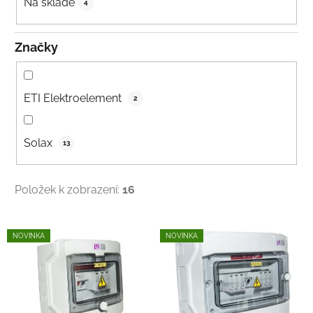
k
Na skladě
4
t
ů
Značky
ETI Elektroelement
2
Solax
13
Položek k zobrazení:
16
V
NOVINKA
NOVINKA
ý
p
i
s