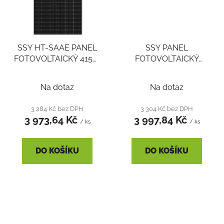
SSY HT-SAAE PANEL
SSY PANEL
FOTOVOLTAICKÝ 415W
FOTOVOLTAICKÝ
HT54-18X MONO
JAM54S30 410/MR
30MM AL RÁM Voc
SILVER FRAME
Na dotaz
Na dotaz
37,48 Isc 14,06A
1722X1134X30 Voc
37,32V Isc 13,95A
3 284 Kč bez DPH
3 304 Kč bez DPH
3 973,64 Kč
3 997,84 Kč
/ ks
/ ks
DO KOŠÍKU
DO KOŠÍKU