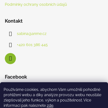
Podmínky ochrany osobních údajů
Kontakt
sabina
@
anme.cz
+420 601 386 445
Facebook
Používáme cookies, abychom Vám umožnili pohodlné
prohlížení webu a díky analýze provozu webu neustále
zlepšovali jeho funkce, výkon a použitelnost. Více
informací pak naleznete
zde
.