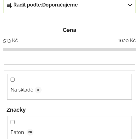
Ř
Řadit podle:
Doporučujeme
a
z
e
Cena
n
í
513
Kč
1620
Kč
p
r
o
d
u
k
Na skladě
8
t
ů
Značky
Eaton
26