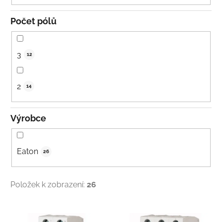
Počet pólů
3
12
2
14
Výrobce
Eaton
26
Položek k zobrazení:
26
V