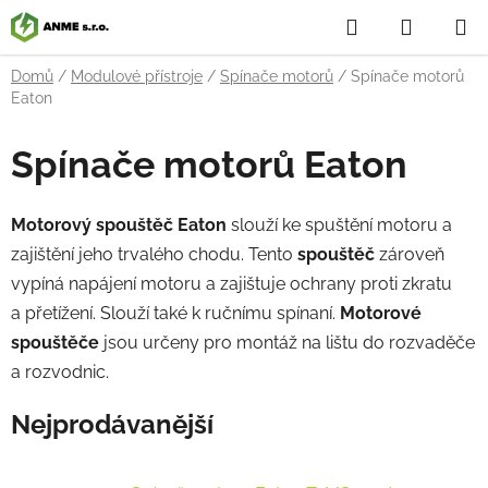
Přejít
Hledat
NÁKUP
na
obsah
KOŠÍK
Domů
/
Modulové přístroje
/
Spínače motorů
/
Spínače motorů
Eaton
Spínače motorů Eaton
Motorový spouštěč Eaton
slouží ke spuštění motoru a
zajištění jeho trvalého chodu. Tento
spouštěč
zároveň
vypíná napájení motoru a zajištuje ochrany proti zkratu
a přetížení. Slouží také k ručnímu spínaní.
Motorové
spouštěče
jsou určeny pro montáž na lištu do rozvaděče
a rozvodnic.
Nejprodávanější