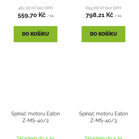
produktu
462,56 Kč bez DPH
659,68 Kč bez DPH
559,70 Kč
798,21 Kč
je
/ ks
/ ks
5,0
z
DO KOŠÍKU
DO KOŠÍKU
5
hvězdiček.
Spínač motoru Eaton
Spínač motoru Eaton
Z-MS-40/2
Z-MS-40/3
Skladem do 5 ks
Skladem do 5 ks