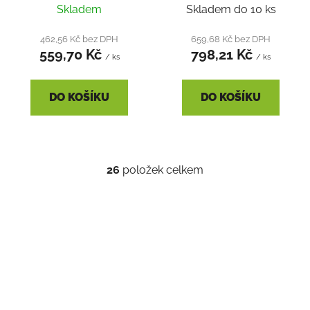
Skladem
Skladem do 10 ks
462,56 Kč bez DPH
659,68 Kč bez DPH
559,70 Kč
798,21 Kč
/ ks
/ ks
DO KOŠÍKU
DO KOŠÍKU
26
položek celkem
O
v
l
á
d
a
c
í
p