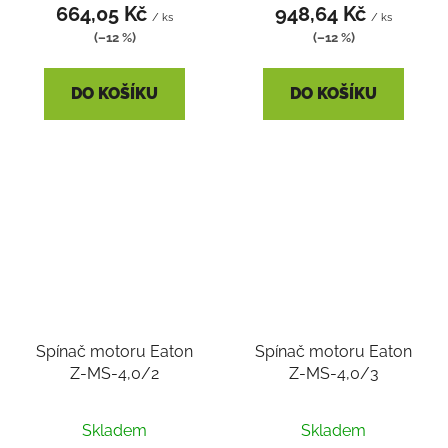
664,05 Kč
948,64 Kč
/ ks
/ ks
(–12 %)
(–12 %)
DO KOŠÍKU
DO KOŠÍKU
Spínač motoru Eaton
Spínač motoru Eaton
Z-MS-4,0/2
Z-MS-4,0/3
Průměrné
Skladem
Skladem
hodnocení