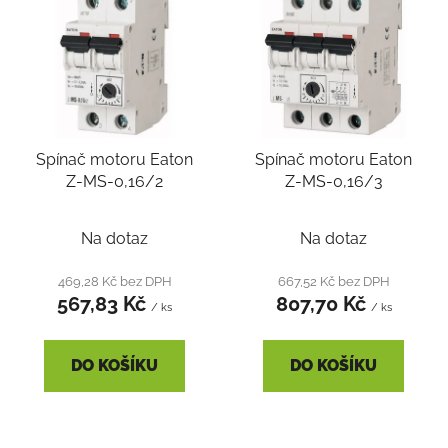
ý
p
i
s
p
r
Spínač motoru Eaton
Spínač motoru Eaton
o
Z-MS-0,16/2
Z-MS-0,16/3
d
u
k
Na dotaz
Na dotaz
t
469,28 Kč bez DPH
667,52 Kč bez DPH
ů
567,83 Kč
807,70 Kč
/ ks
/ ks
DO KOŠÍKU
DO KOŠÍKU