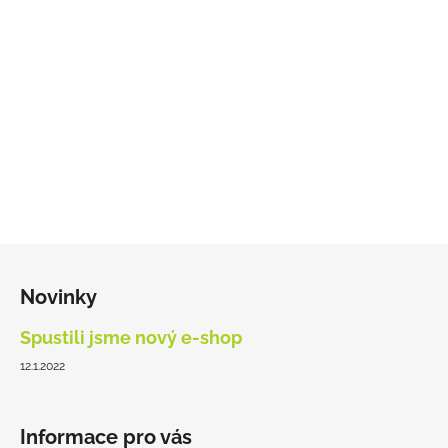
r
v
k
y
v
ý
p
i
s
u
Z
á
Novinky
p
a
Spustili jsme nový e-shop
t
12.1.2022
í
Informace pro vás