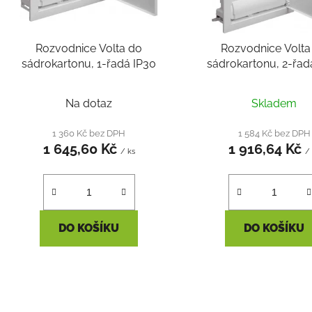
p
r
o
Rozvodnice Volta do
Rozvodnice Volta
d
sádrokartonu, 1-řadá IP30
sádrokartonu, 2-řad
u
k
Na dotaz
Skladem
t
ů
1 360 Kč bez DPH
1 584 Kč bez DPH
1 645,60 Kč
1 916,64 Kč
/ ks
/
DO KOŠÍKU
DO KOŠÍKU