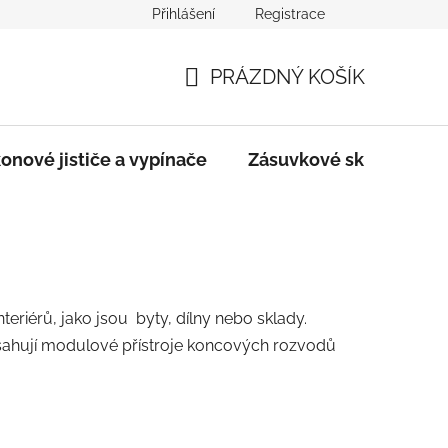
Přihlášení
Registrace
dmínky
Podmínky ochrany osobních údajů
PRÁZDNÝ KOŠÍK
NÁKUPNÍ
KOŠÍK
onové jističe a vypínače
Zásuvkové skříně
teriérů, jako jsou byty, dílny nebo sklady.
ahují modulové přístroje koncových rozvodů