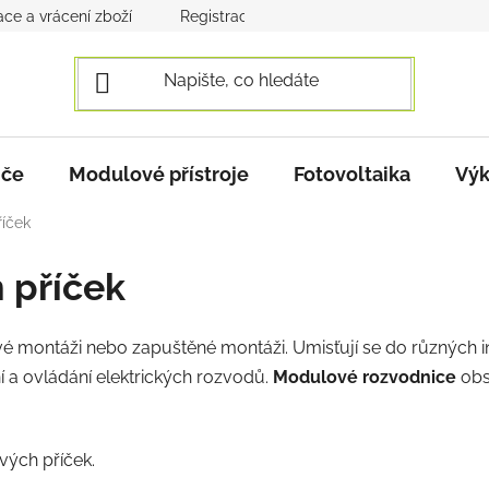
ce a vrácení zboží
Registrace a přihlášení
Obchodní po
iče
Modulové přístroje
Fotovoltaika
Výk
íček
 příček
vé montáži nebo zapuštěné montáži.
Umisťují se do různých in
ní a ovládání elektrických rozvodů.
Modulové rozvodnice
obs
vých příček.