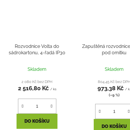
Rozvodnice Volta do
Zapuštěná rozvodnice
sádrokartonu, 4-řadá IP30
pod omítku
Skladem
Skladem
2 080 Kč bez DPH
804,45 Kč bez DP
2 516,80 Kč
973,38 Kč
/ ks
/ k
(–9 %)
DO KOŠÍKU
DO KOŠÍKU