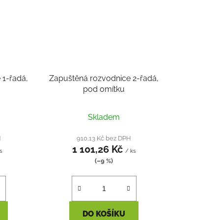
 1-řadá,
Zapuštěná rozvodnice 2-řadá,
pod omítku
Skladem
H
910,13 Kč bez DPH
1 101,26 Kč
s
/ ks
(–9 %)
DO KOŠÍKU