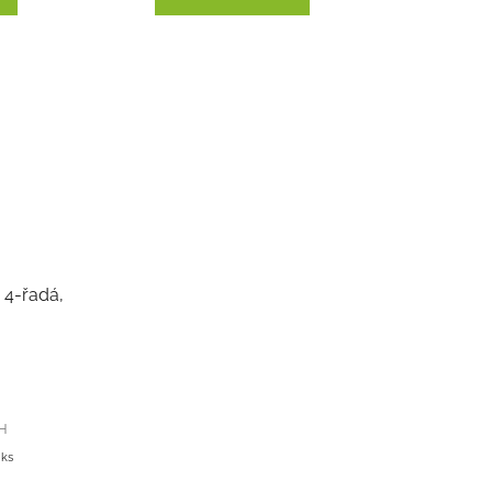
 4-řadá,
PH
 ks