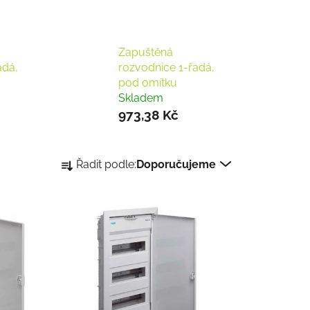
Zapuštěná
adá,
rozvodnice 1-řadá,
pod omítku
Skladem
973,38 Kč
Ř
Řadit podle:
Doporučujeme
a
z
e
n
í
p
r
o