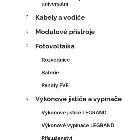
p
universální
a
Kabely a vodiče
n
e
Modulové přístroje
l
Fotovoltaika
Rozvodnice
Baterie
Panely FVE
Výkonové jističe a vypínače
Výkonové jističe LEGRAND
Výkonové vypínače LEGRAND
Příslušenství