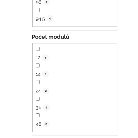
96
4
94.5
4
Počet modulů
12
1
14
1
24
2
36
2
48
2