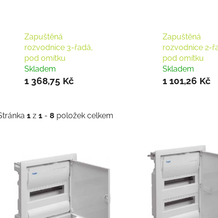
Zapuštěná
Zapuštěná
rozvodnice 3-řadá,
rozvodnice 2-ř
pod omítku
pod omítku
Skladem
Skladem
1 368,75 Kč
1 101,26 Kč
Stránka
1
z
1
-
8
položek celkem
V
ý
p
s