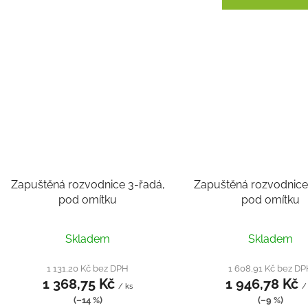
Zapuštěná rozvodnice 3-řadá,
Zapuštěná rozvodnice
pod omítku
pod omítku
Skladem
Skladem
1 131,20 Kč bez DPH
1 608,91 Kč bez D
1 368,75 Kč
1 946,78 Kč
/ ks
/
(–14 %)
(–9 %)