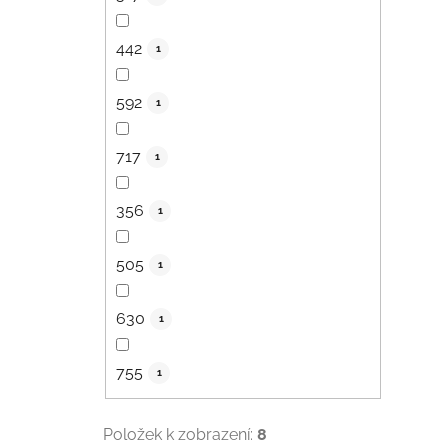
442
1
592
1
717
1
356
1
505
1
630
1
755
1
Položek k zobrazení:
8