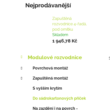
Nejprodávanější
Zapuštěná
rozvodnice 4-řadá,
pod omítku
Skladem
1 946,78 Kč
P
K
Přeskočit
Modulové rozvodnice
a
o
kategorie
t
s
Povrchová montáž
e
t
g
Zapuštěná montáž
r
o
a
r
S vyšším krytím
i
n
i
e
n
Do sádrokartonových příček
í
Na zazdění i na povrch -