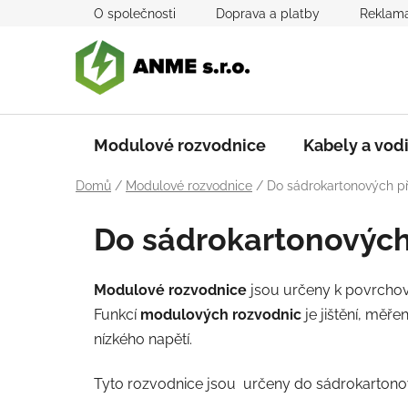
Přejít
O společnosti
Doprava a platby
Reklama
na
obsah
Modulové rozvodnice
Kabely a vod
Domů
/
Modulové rozvodnice
/
Do sádrokartonových př
Do sádrokartonových
Modulové rozvodnice
jsou určeny k povrcho
Funkcí
modulových rozvodnic
je jištění, měře
nízkého napětí.
Tyto rozvodnice jsou určeny do sádrokartono