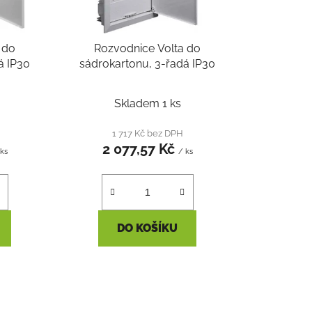
d
u
k
 do
Rozvodnice Volta do
t
á IP30
sádrokartonu, 3-řadá IP30
ů
Skladem 1 ks
1 717 Kč bez DPH
2 077,57 Kč
 ks
/ ks
DO KOŠÍKU