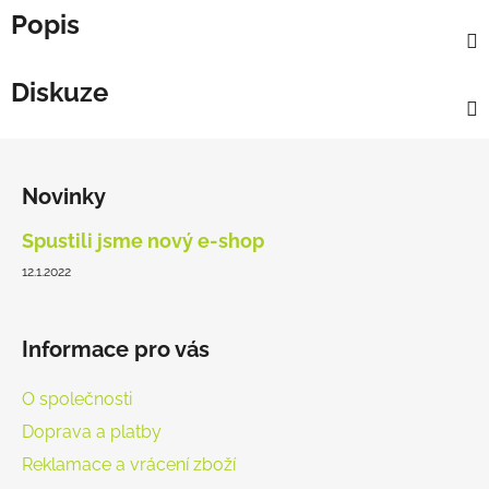
Popis
Diskuze
Z
á
Novinky
p
a
Spustili jsme nový e-shop
t
12.1.2022
í
Informace pro vás
O společnosti
Doprava a platby
Reklamace a vrácení zboží