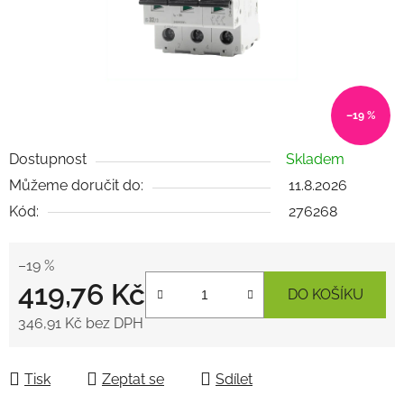
–19 %
Dostupnost
Skladem
Můžeme doručit do:
11.8.2026
Kód:
276268
–19 %
419,76 Kč
DO KOŠÍKU
346,91 Kč bez DPH
Měrná cena:
Tisk
Zeptat se
Sdílet