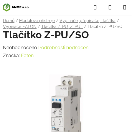
Přejít
Hledat
NÁKUP
na
obsah
KOŠÍK
Domů
/
Modulové přístroje
/
Vypínače, přepínače, tlačítka
/
Vypínače EATON
/
Tlačítka Z-PU, Z-PUL
/
Tlačítko Z-PU/SO
Tlačítko Z-PU/SO
Průměrné
Neohodnoceno
Podrobnosti hodnocení
hodnocení
Značka:
Eaton
produktu
je
0,0
z
5
hvězdiček.