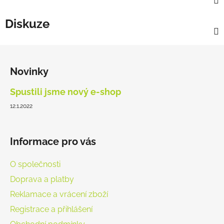
Diskuze
Z
á
Novinky
p
a
Spustili jsme nový e-shop
t
12.1.2022
í
Informace pro vás
O společnosti
Doprava a platby
Reklamace a vrácení zboží
Registrace a přihlášení