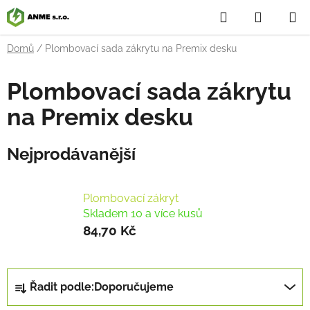
Přejít
Hledat
NÁKUP
na
obsah
KOŠÍK
Domů
/
Plombovací sada zákrytu na Premix desku
Plombovací sada zákrytu
na Premix desku
Nejprodávanější
Plombovací zákryt
Skladem 10 a více kusů
84,70 Kč
Ř
Řadit podle:
Doporučujeme
a