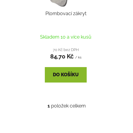
r
Plombovací zákryt
o
d
u
k
Skladem 10 a více kusů
t
70 Kč bez DPH
ů
84,70 Kč
/ ks
DO KOŠÍKU
1
položek celkem
O
v
l
á