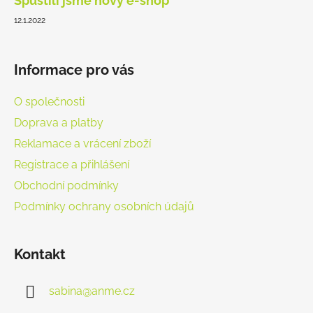
Spustili jsme nový e-shop
t
12.1.2022
í
Informace pro vás
O společnosti
Doprava a platby
Reklamace a vrácení zboží
Registrace a přihlášení
Obchodní podmínky
Podmínky ochrany osobních údajů
Kontakt
sabina
@
anme.cz