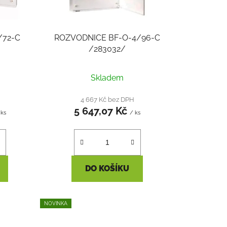
d
u
k
/72-C
ROZVODNICE BF-O-4/96-C
t
/283032/
ů
Skladem
4 667 Kč bez DPH
5 647,07 Kč
 ks
/ ks
DO KOŠÍKU
NOVINKA