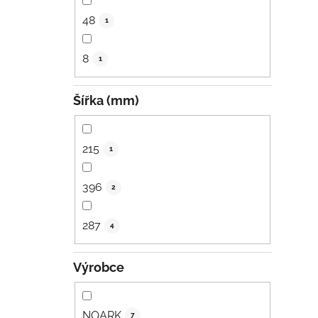
48
1
8
1
Šířka (mm)
215
1
396
2
287
4
Výrobce
NOARK
7