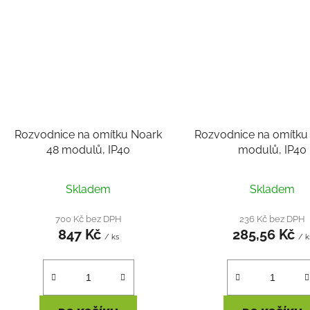
Rozvodnice na omítku Noark
Rozvodnice na omítku
48 modulů, IP40
modulů, IP40
Průmě
Skladem
Skladem
hodnoc
produk
700 Kč bez DPH
236 Kč bez DPH
847 Kč
285,56 Kč
je
/ ks
/ k
5,0
z
5
hvězdič