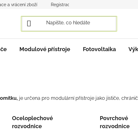
ce a vrácení zboží
Registrace a přihlášení
Obchodní po
iče
Modulové přístroje
Fotovoltaika
Výk
 omítku,
je určena
pro modulární přístroje jako jističe, chránič
Oceloplechové
Povrchové
rozvodnice
rozvodnice