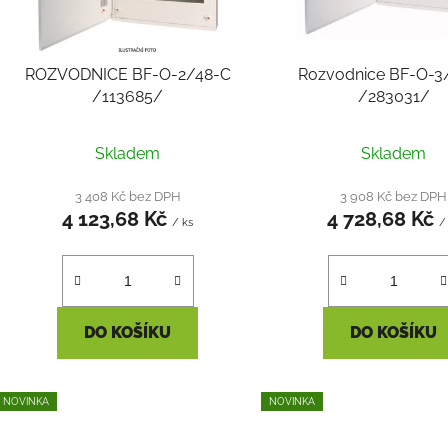
p
r
o
ROZVODNICE BF-O-2/48-C
Rozvodnice BF-O-3
d
/113685/
/283031/
u
k
Skladem
Skladem
t
ů
3 408 Kč bez DPH
3 908 Kč bez DPH
4 123,68 Kč
4 728,68 Kč
/ ks
/
DO KOŠÍKU
DO KOŠÍKU
NOVINKA
NOVINKA