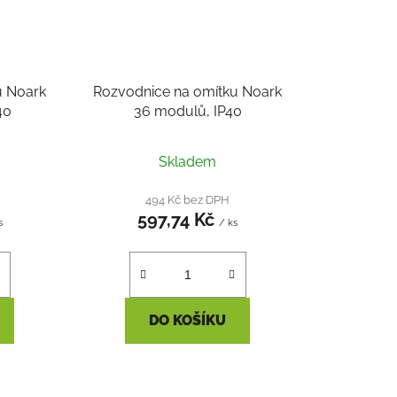
u Noark
Rozvodnice na omítku Noark
40
36 modulů, IP40
Skladem
494 Kč bez DPH
597,74 Kč
s
/ ks
DO KOŠÍKU