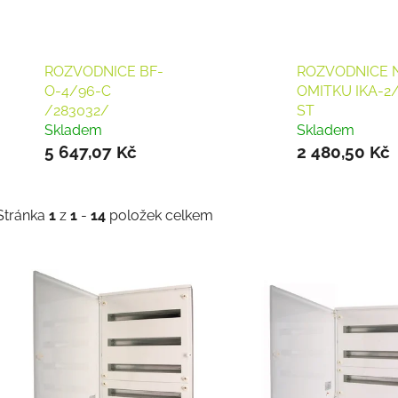
ROZVODNICE BF-
ROZVODNICE 
O-4/96-C
OMITKU IKA-2
/283032/
ST
Skladem
Skladem
5 647,07 Kč
2 480,50 Kč
Stránka
1
z
1
-
14
položek celkem
V
ý
p
s