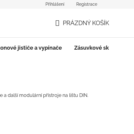
Přihlášení
Registrace
dmínky
Podmínky ochrany osobních údajů
PRÁZDNÝ KOŠÍK
NÁKUPNÍ
KOŠÍK
onové jističe a vypínače
Zásuvkové skříně
e a další modulární přístroje na lištu DIN.