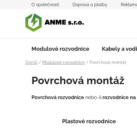
Přejít
O společnosti
Doprava a platby
Reklama
na
obsah
Modulové rozvodnice
Kabely a vod
Domů
/
Modulové rozvodnice
/
Povrchová montáž
Povrchová montáž
Povrchová rozvodnice
nebo-li
rozvodnice na
Plastové rozvodnice