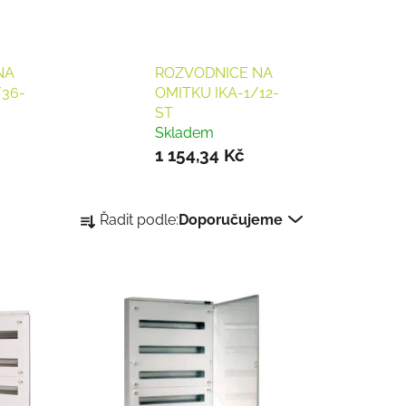
NA
ROZVODNICE NA
/36-
OMITKU IKA-1/12-
ST
Skladem
1 154,34 Kč
Ř
Řadit podle:
Doporučujeme
a
z
e
n
í
p
r
o