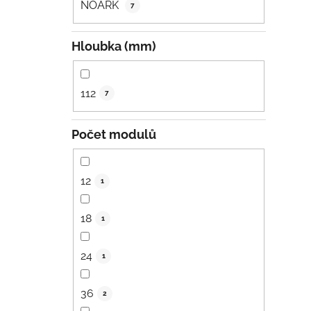
NOARK
7
Hloubka (mm)
112
7
Počet modulů
12
1
18
1
24
1
36
2