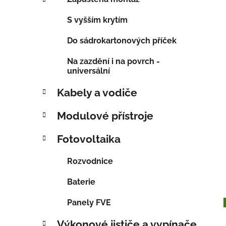
p
a
S vyšším krytím
n
Do sádrokartonových příček
e
l
Na zazdění i na povrch -
universální
Kabely a vodiče
Modulové přístroje
Fotovoltaika
Rozvodnice
Baterie
Panely FVE
Výkonové jističe a vypínače