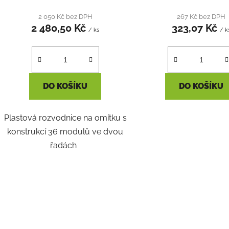
produktu
2 050 Kč bez DPH
267 Kč bez DPH
2 480,50 Kč
323,07 Kč
je
/ ks
/ k
2,5
z
5
hvězdiček.
DO KOŠÍKU
DO KOŠÍKU
Plastová rozvodnice na omítku s
konstrukcí 36 modulů ve dvou
řadách