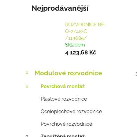
Nejprodávanější
ROZVODNICE BF-
O-2/48-C
/113685/
Skladem
4 123,68 Kč
P
K
Přeskočit
Modulové rozvodnice
a
o
kategorie
t
s
Povrchová montáž
e
t
g
Plastové rozvodnice
r
o
a
r
Oceloplechové rozvodnice
i
n
i
e
n
Povrchové rozvodnice
í
Zapuštěná montáž