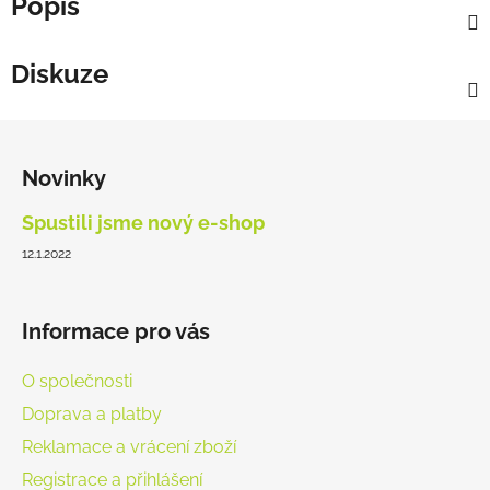
Popis
Diskuze
Z
á
Novinky
p
a
Spustili jsme nový e-shop
t
12.1.2022
í
Informace pro vás
O společnosti
Doprava a platby
Reklamace a vrácení zboží
Registrace a přihlášení