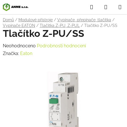
Přejít
Hledat
NÁKUP
na
obsah
KOŠÍK
Domů
/
Modulové přístroje
/
Vypínače, přepínače, tlačítka
/
Vypínače EATON
/
Tlačítka Z-PU, Z-PUL
/
Tlačítko Z-PU/SS
Tlačítko Z-PU/SS
Průměrné
Neohodnoceno
Podrobnosti hodnocení
hodnocení
Značka:
Eaton
produktu
je
0,0
z
5
hvězdiček.