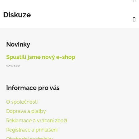
Diskuze
Z
á
Novinky
p
a
Spustili jsme nový e-shop
t
12.1.2022
í
Informace pro vás
O společnosti
Doprava a platby
Reklamace a vrácení zboží
Registrace a přihlášení