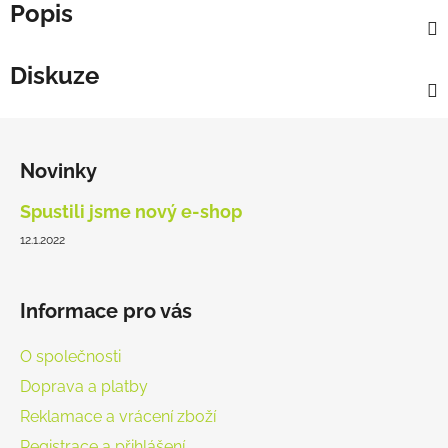
Popis
Diskuze
Z
á
Novinky
p
a
Spustili jsme nový e-shop
t
12.1.2022
í
Informace pro vás
O společnosti
Doprava a platby
Reklamace a vrácení zboží
Registrace a přihlášení