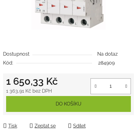
Dostupnost
Na dotaz
Kód:
284909
1 650,33 Kč
1 363,91 Kč bez DPH
Měrná cena:
DO KOŠÍKU
Tisk
Zeptat se
Sdílet