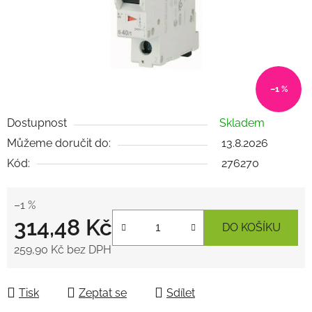
–1 %
Dostupnost
Skladem
Můžeme doručit do:
13.8.2026
Kód:
276270
–1 %
314,48 Kč
DO KOŠÍKU
259,90 Kč bez DPH
Měrná cena:
Tisk
Zeptat se
Sdílet