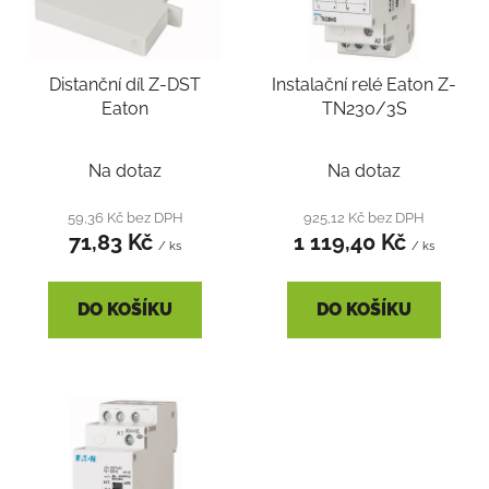
s
p
r
Distanční díl Z-DST
Instalační relé Eaton Z-
o
Eaton
TN230/3S
d
u
k
Na dotaz
Na dotaz
t
59,36 Kč bez DPH
925,12 Kč bez DPH
ů
71,83 Kč
1 119,40 Kč
/ ks
/ ks
DO KOŠÍKU
DO KOŠÍKU