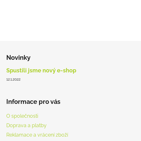
ý
p
i
s
u
Z
á
Novinky
p
a
Spustili jsme nový e-shop
t
12.1.2022
í
Informace pro vás
O společnosti
Doprava a platby
Reklamace a vrácení zboží