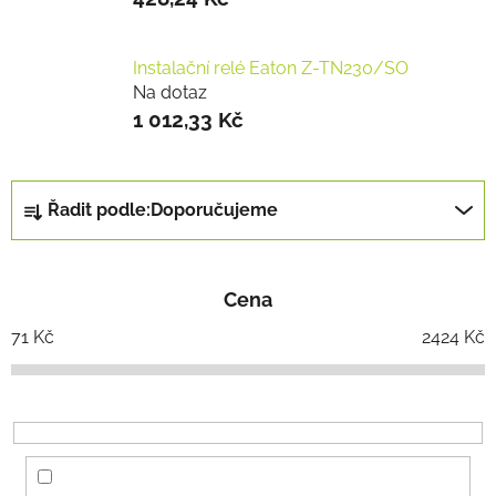
Instalační relé Eaton Z-TN230/SO
Na dotaz
1 012,33 Kč
Ř
Řadit podle:
Doporučujeme
a
z
e
Cena
n
í
71
Kč
2424
Kč
p
r
o
d
u