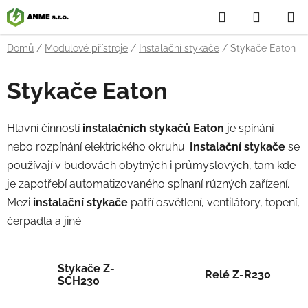
Přejít
Hledat
NÁKUP
na
obsah
KOŠÍK
Domů
/
Modulové přístroje
/
Instalační stykače
/
Stykače Eaton
Stykače Eaton
Hlavní činností
instalačních stykačů Eaton
je spínání
nebo rozpínání elektrického okruhu.
Instalační stykače
se
používají v budovách obytných i průmyslových, tam kde
je zapotřebí automatizovaného spínaní různých zařízení.
Mezi
instalační stykače
patří osvětlení, ventilátory, topení,
čerpadla a jiné.
Stykače Z-
Relé Z-R230
SCH230