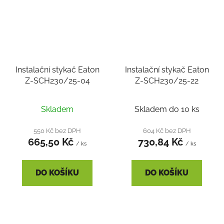
Instalační stykač Eaton
Instalační stykač Eaton
Z-SCH230/25-04
Z-SCH230/25-22
Průměrné
Skladem
Skladem do 10 ks
hodnocení
produktu
550 Kč bez DPH
604 Kč bez DPH
665,50 Kč
730,84 Kč
je
/ ks
/ ks
5,0
z
DO KOŠÍKU
DO KOŠÍKU
5
hvězdiček.