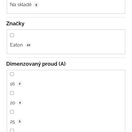
k
Na skladě
9
t
ů
Značky
Eaton
22
Dimenzovaný proud (A)
16
2
20
4
25
5