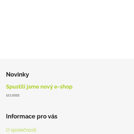
Z
á
Novinky
p
a
Spustili jsme nový e-shop
t
12.1.2022
í
Informace pro vás
O společnosti