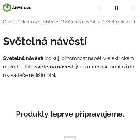
Přejít
Hledat
NÁKUP
na
obsah
KOŠÍK
Domů
/
Modulové přístroje
/
Světelná návěstí
/
Světelná návěstí
Světelná návěstí
Světelná návěstí
indikují přítomnost napětí v elektrickém
obvodu. Tato
světelná návěstí
jsou určená k montáži do
rozvaděče na lištu DIN.
Produkty teprve připravujeme.