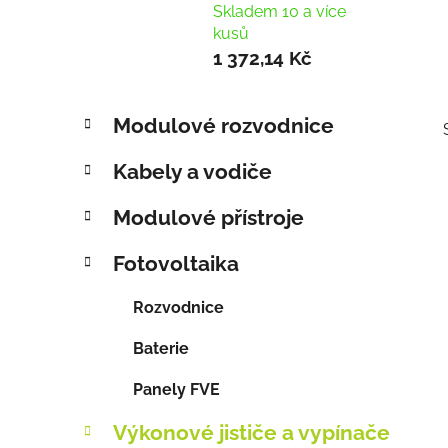
Skladem 10 a více
kusů
1 372,14 Kč
P
K
Přeskočit
Modulové rozvodnice
a
o
kategorie
t
s
Kabely a vodiče
e
t
g
r
Modulové přístroje
o
a
r
Fotovoltaika
i
n
i
e
n
Rozvodnice
í
p
Baterie
a
Panely FVE
n
e
Výkonové jističe a vypínače