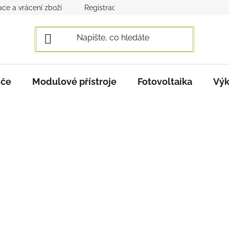
ce a vrácení zboží
Registrace a přihlášení
Obchodní po
iče
Modulové přístroje
Fotovoltaika
Výk