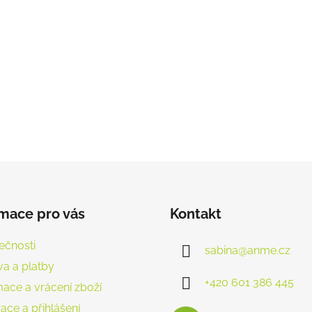
rmace pro vás
Kontakt
ečnosti
sabina
@
anme.cz
a a platby
+420 601 386 445
ace a vrácení zboží
ace a přihlášení