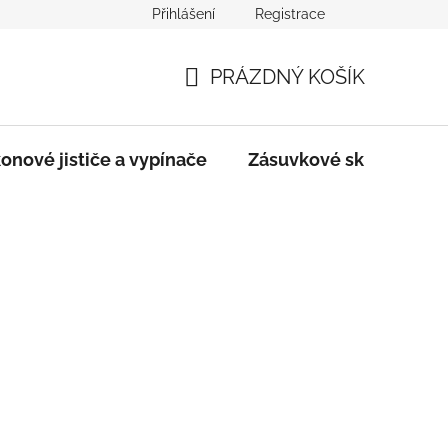
Přihlášení
Registrace
dmínky
Podmínky ochrany osobních údajů
PRÁZDNÝ KOŠÍK
NÁKUPNÍ
KOŠÍK
onové jističe a vypínače
Zásuvkové skříně