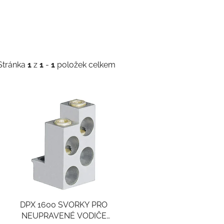
Stránka
1
z
1
-
1
položek celkem
V
ý
p
s
p
r
o
DPX 1600 SVORKY PRO
d
NEUPRAVENÉ VODIČE
u