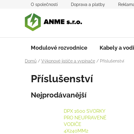
Přejít
O společnosti
Doprava a platby
Reklama
na
obsah
Modulové rozvodnice
Kabely a vod
Domů
/
Výkonové jističe a vypínače
/
Příslušenství
Příslušenství
Nejprodávanější
DPX 1600 SVORKY
PRO NEUPRAVENÉ
VODIČE
4X240MM2