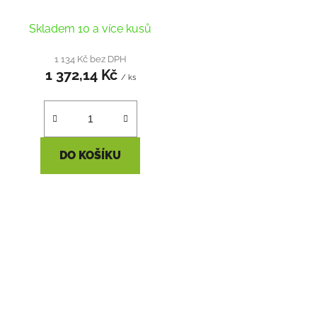
4X240MM2
k
Skladem 10 a více kusů
t
ů
1 134 Kč bez DPH
1 372,14 Kč
/ ks
DO KOŠÍKU
O
v
l
á
d
a
c