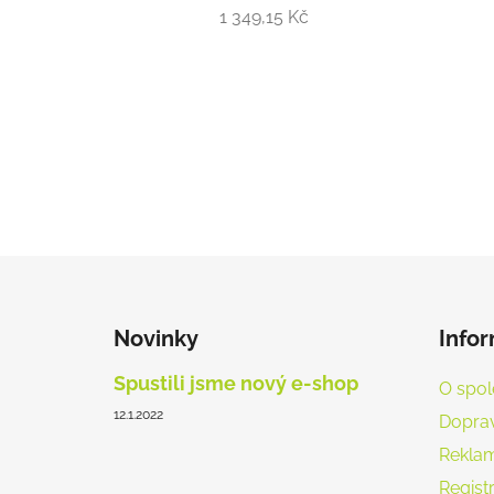
1 349,15 Kč
Z
á
Novinky
Info
p
a
Spustili jsme nový e-shop
O spol
t
12.1.2022
Doprav
í
Reklam
Registr