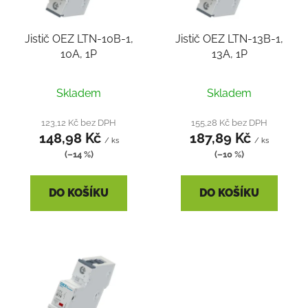
p
o
r
d
Jistič OEZ LTN-10B-1,
Jistič OEZ LTN-13B-1,
o
u
10A, 1P
13A, 1P
d
k
u
t
k
Skladem
Skladem
ů
t
123,12 Kč bez DPH
155,28 Kč bez DPH
ů
148,98 Kč
187,89 Kč
/ ks
/ ks
(–14 %)
(–10 %)
DO KOŠÍKU
DO KOŠÍKU