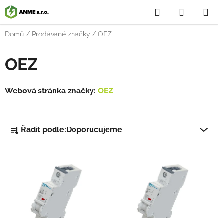
Přejít
Hledat
NÁKUP
na
obsah
KOŠÍK
Domů
/
Prodávané značky
/
OEZ
OEZ
Webová stránka značky:
OEZ
Ř
Řadit podle:
Doporučujeme
a
z
V
e
ý
n
p
í
i
p
s
r