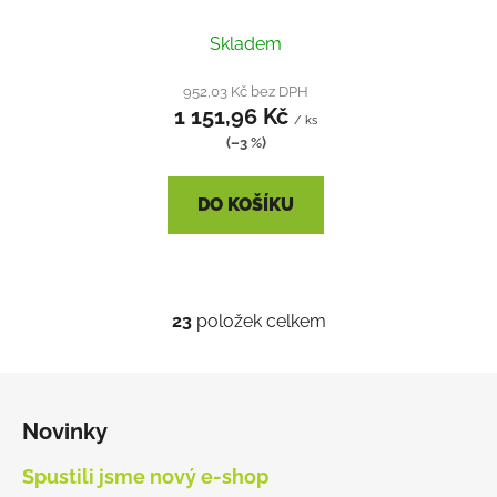
A230
Průměrné
Skladem
hodnocení
produktu
952,03 Kč bez DPH
1 151,96 Kč
je
/ ks
(–3 %)
4,5
z
DO KOŠÍKU
5
hvězdiček.
23
položek celkem
O
v
l
Z
á
á
d
Novinky
p
a
a
Spustili jsme nový e-shop
c