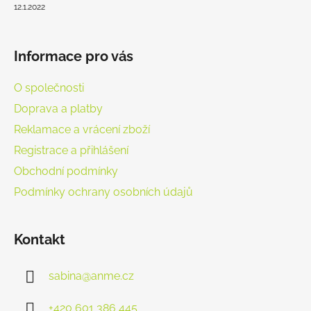
t
í
12.1.2022
í
p
r
v
Informace pro vás
k
y
O společnosti
v
Doprava a platby
ý
p
Reklamace a vrácení zboží
i
Registrace a přihlášení
s
u
Obchodní podmínky
Podmínky ochrany osobních údajů
Kontakt
sabina
@
anme.cz
+420 601 386 445