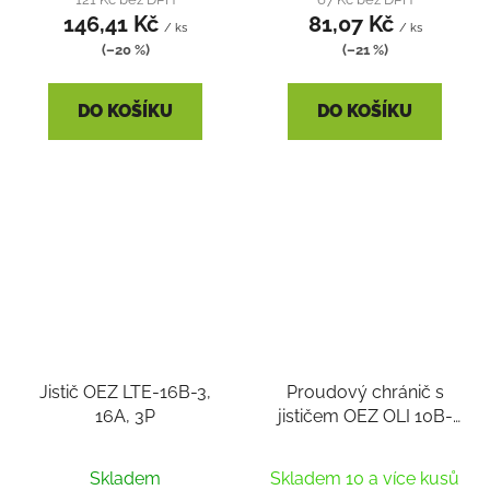
146,41 Kč
81,07 Kč
/ ks
/ ks
(–20 %)
(–21 %)
DO KOŠÍKU
DO KOŠÍKU
Jistič OEZ LTE-16B-3,
Proudový chránič s
16A, 3P
jističem OEZ OLI 10B-
1N-030AC
Skladem
Skladem 10 a více kusů