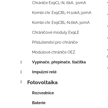
Chrániče Ex9CL-N, 6kA, 30mA
Kombi chr. Ex9CBL-H,10kA,30mA
Kombi chr. Ex9CBL-N,6kA,30mA
Chráničové moduly Ex9LE
Příslušenství pro chrániče
Modulové chrániče OEZ
Vypínače, přepínače, tlačítka
Impulzní relé
Fotovoltaika
Rozvodnice
Baterie