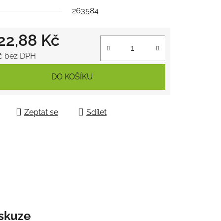
263584
122,88 Kč
ek.
č bez DPH
 cena:
DO KOŠÍKU
Zeptat se
Sdílet
skuze