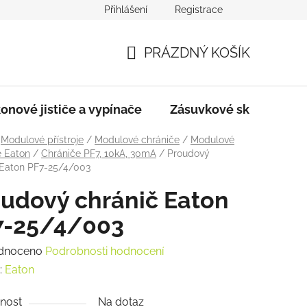
Přihlášení
Registrace
dmínky
Podmínky ochrany osobních údajů
PRÁZDNÝ KOŠÍK
NÁKUPNÍ
KOŠÍK
onové jističe a vypínače
Zásuvkové skříně
Modulové přístroje
/
Modulové chrániče
/
Modulové
e Eaton
/
Chrániče PF7, 10kA, 30mA
/
Proudový
 Eaton PF7-25/4/003
udový chránič Eaton
7-25/4/003
rné
dnoceno
Podrobnosti hodnocení
ení
:
Eaton
tu
nost
Na dotaz