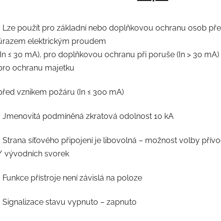
• Lze použít pro základní nebo doplňkovou ochranu osob př
úrazem elektrickým proudem
(In ≤ 30 mA), pro doplňkovou ochranu při poruše (In > 30 mA
pro ochranu majetku
před vznikem požáru (In ≤ 300 mA)
• Jmenovitá podmíněná zkratová odolnost 10 kA
• Strana síťového připojení je libovolná – možnost volby přív
/ vývodních svorek
• Funkce přístroje není závislá na poloze
• Signalizace stavu vypnuto – zapnuto