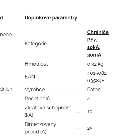
ed
Doplňkové parametry
Chrániče
) nebo
PF7,
Kategorie
10kA,
30mA
Hmotnost
0.32 kg
4015082
EAN
635848
odních
Výrobce
Eaton
Počet pólů
4
Zkratová schopnost
10
(kA)
Dimenzovaný
25
proud (A)