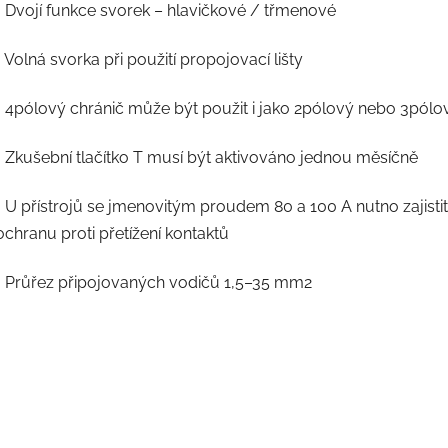
• Dvojí funkce svorek – hlavičkové / třmenové
• Volná svorka při použití propojovací lišty
• 4pólový chránič může být použit i jako 2pólový nebo 3pólo
• Zkušební tlačítko T musí být aktivováno jednou měsíčně
• U přístrojů se jmenovitým proudem 80 a 100 A nutno zajistit
ochranu proti přetížení kontaktů
• Průřez připojovaných vodičů 1,5–35 mm2