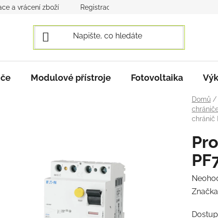
ce a vrácení zboží
Registrace a přihlášení
Obchodní po
iče
Modulové přístroje
Fotovoltaika
Výk
Domů
/
chránič
chránič
Pro
PF
Průmě
Neoho
hodnoc
Značka
produk
Dostup
je