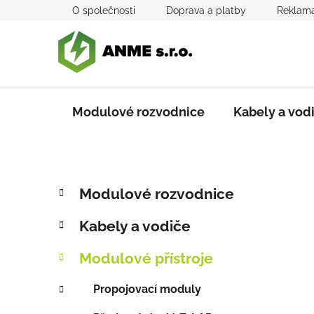
Přejít
O společnosti
Doprava a platby
Reklama
na
obsah
Modulové rozvodnice
Kabely a vod
P
K
Přeskočit
Modulové rozvodnice
a
kategorie
o
t
s
Kabely a vodiče
e
t
g
r
Modulové přístroje
o
a
r
Propojovací moduly
i
n
e
n