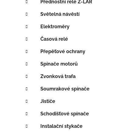
Přednostní relé Z-LAR
í
p
Světelná návěstí
a
Elektroměry
n
e
Časová relé
l
Přepěťové ochrany
Spínače motorů
Zvonková trafa
Soumrakové spínače
Jističe
Schodišťové spínače
Instalační stykače