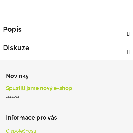
Popis
Diskuze
Z
á
Novinky
p
a
Spustili jsme nový e-shop
t
12.1.2022
í
Informace pro vás
O společnosti