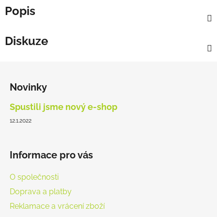
Popis
Diskuze
Z
á
Novinky
p
a
Spustili jsme nový e-shop
t
12.1.2022
í
Informace pro vás
O společnosti
Doprava a platby
Reklamace a vrácení zboží