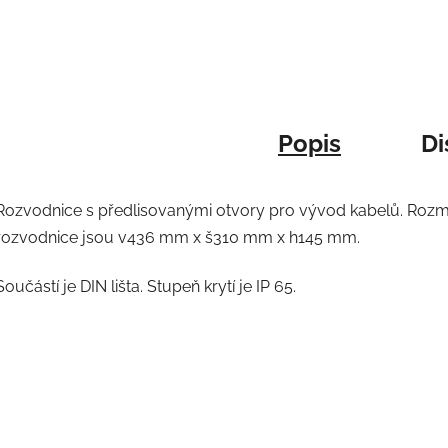
Popis
Di
Rozvodnice s předlisovanými otvory pro vývod kabelů. Roz
rozvodnice jsou v
436 mm x š310 mm x h145 mm.
Součástí je DIN lišta. Stupeň krytí je IP 65.