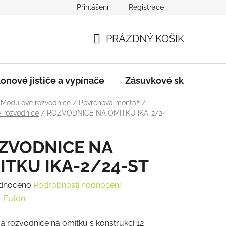
Přihlášení
Registrace
dmínky
Podmínky ochrany osobních údajů
PRÁZDNÝ KOŠÍK
NÁKUPNÍ
KOŠÍK
onové jističe a vypínače
Zásuvkové skříně
Modulové rozvodnice
/
Povrchová montáž
/
é rozvodnice
/
ROZVODNICE NA OMITKU IKA-2/24-
ZVODNICE NA
ITKU IKA-2/24-ST
rné
dnoceno
Podrobnosti hodnocení
ení
:
Eaton
tu
á rozvodnice na omítku s konstrukcí 12