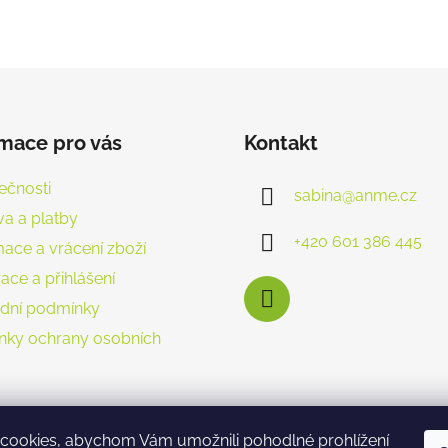
rmace pro vás
Kontakt
ečnosti
sabina
@
anme.cz
a a platby
+420 601 386 445
ace a vrácení zboží
ace a přihlášení
dní podmínky
nky ochrany osobních
cookies, abychom Vám umožnili pohodlné prohlížení