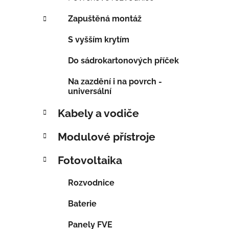
í
Zapuštěná montáž
p
a
S vyšším krytím
n
Do sádrokartonových příček
e
l
Na zazdění i na povrch -
universální
Kabely a vodiče
Modulové přístroje
Fotovoltaika
Rozvodnice
Baterie
Panely FVE