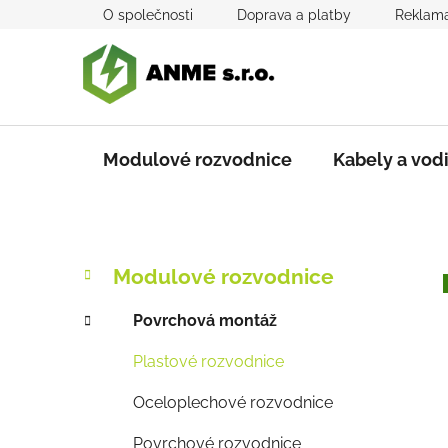
Přejít
O společnosti
Doprava a platby
Reklama
na
obsah
Modulové rozvodnice
Kabely a vod
P
K
Přeskočit
Modulové rozvodnice
a
kategorie
o
t
s
Povrchová montáž
e
t
g
Plastové rozvodnice
r
o
a
r
Oceloplechové rozvodnice
i
n
e
n
Povrchové rozvodnice