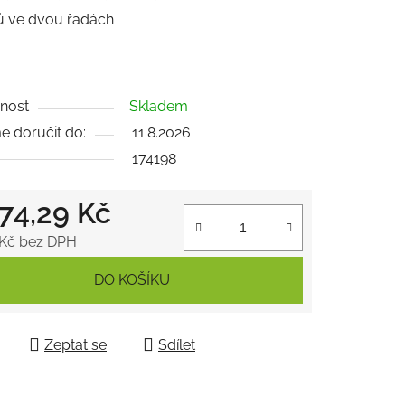
 ve dvou řadách
ek.
nost
Skladem
 doručit do:
11.8.2026
174198
874,29 Kč
 Kč bez DPH
 cena:
DO KOŠÍKU
Zeptat se
Sdílet