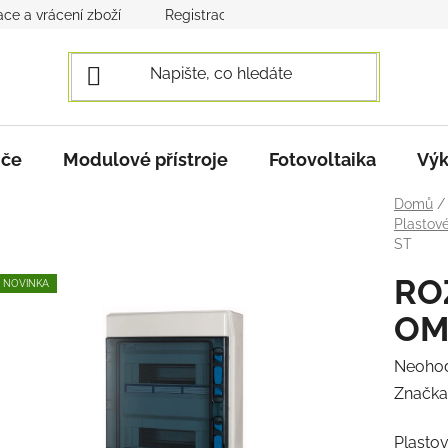
ce a vrácení zboží
Registrace a přihlášení
Obchodní po
iče
Modulové přístroje
Fotovoltaika
Výk
Domů
/
Plastov
ST
RO
NOVINKA
OM
Průmě
Neoho
hodnoc
Značka
produk
Plastov
je