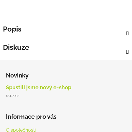
Popis
Diskuze
Z
á
Novinky
p
a
Spustili jsme nový e-shop
t
12.1.2022
í
Informace pro vás
O společnosti