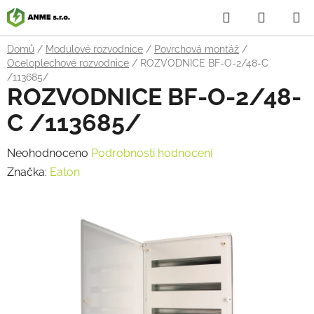
Přejít
Hledat
NÁKUP
na
obsah
KOŠÍK
Domů
/
Modulové rozvodnice
/
Povrchová montáž
/
Oceloplechové rozvodnice
/
ROZVODNICE BF-O-2/48-C
/113685/
ROZVODNICE BF-O-2/48-
C /113685/
Průměrné
Neohodnoceno
Podrobnosti hodnocení
hodnocení
Značka:
Eaton
produktu
je
0,0
z
5
hvězdiček.