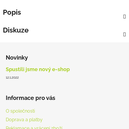
Popis
Diskuze
Z
á
Novinky
p
a
Spustili jsme nový e-shop
t
12.1.2022
í
Informace pro vás
O společnosti
Doprava a platby
Reklamace a vrácení zboží