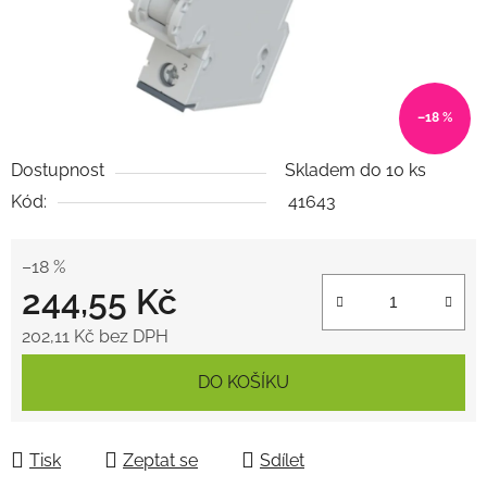
–18 %
Dostupnost
Skladem do 10 ks
Kód:
41643
–18 %
244,55 Kč
202,11 Kč bez DPH
Měrná cena:
DO KOŠÍKU
Tisk
Zeptat se
Sdílet