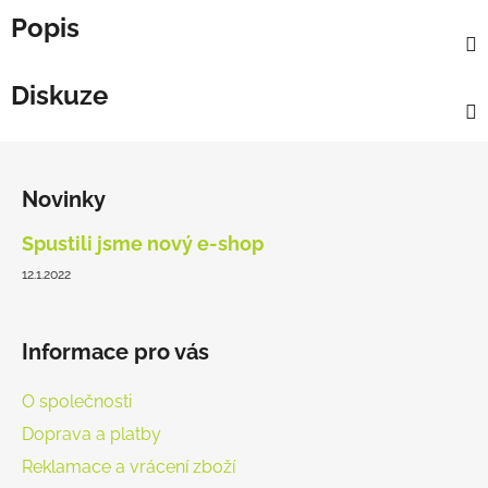
Popis
Diskuze
Z
á
Novinky
p
a
Spustili jsme nový e-shop
t
12.1.2022
í
Informace pro vás
O společnosti
Doprava a platby
Reklamace a vrácení zboží