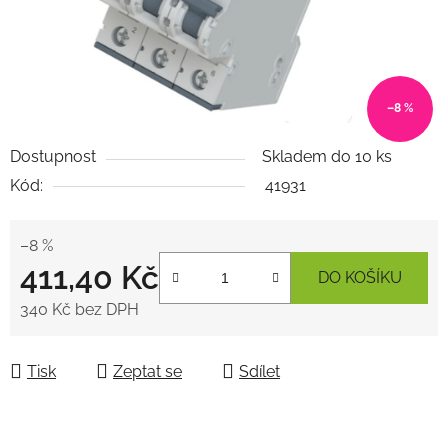
–8 %
Dostupnost
Skladem do 10 ks
Kód:
41931
–8 %
411,40 Kč
DO KOŠÍKU
340 Kč bez DPH
Měrná cena:
Tisk
Zeptat se
Sdílet