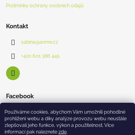
Podmínky ochrany osobních údajů
Kontakt
sabina
@
anme.cz
+420 601 386 445
Facebook
Používáme cookies, abychom Vám umožnili pohodlné
prohlížení webu a díky analýze provozu webu neustále
zlepšovali jeho funkce, výkon a použitelnost. Více
informací pak naleznete
zde
.