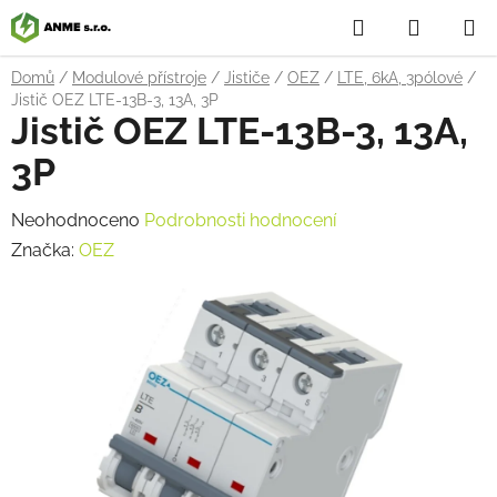
Přejít
Hledat
NÁKUP
na
obsah
KOŠÍK
Domů
/
Modulové přístroje
/
Jističe
/
OEZ
/
LTE, 6kA, 3pólové
/
Jistič OEZ LTE-13B-3, 13A, 3P
Jistič OEZ LTE-13B-3, 13A,
3P
Průměrné
Neohodnoceno
Podrobnosti hodnocení
hodnocení
Značka:
OEZ
produktu
je
0,0
z
5
hvězdiček.