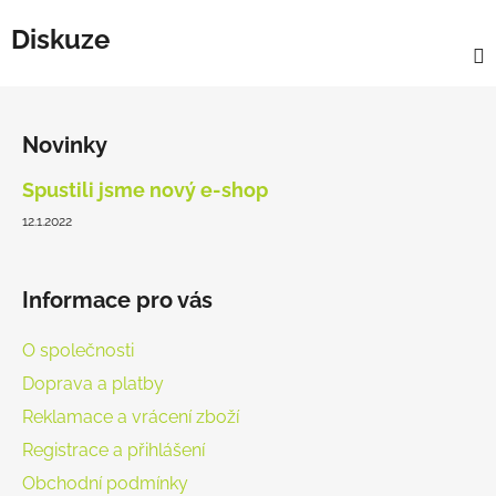
Diskuze
Z
á
Novinky
p
a
Spustili jsme nový e-shop
t
12.1.2022
í
Informace pro vás
O společnosti
Doprava a platby
Reklamace a vrácení zboží
Registrace a přihlášení
Obchodní podmínky