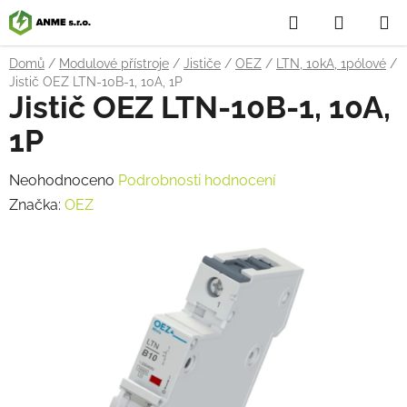
Přejít
Hledat
NÁKUP
na
obsah
KOŠÍK
Domů
/
Modulové přístroje
/
Jističe
/
OEZ
/
LTN, 10kA, 1pólové
/
Jistič OEZ LTN-10B-1, 10A, 1P
Jistič OEZ LTN-10B-1, 10A,
1P
Průměrné
Neohodnoceno
Podrobnosti hodnocení
hodnocení
Značka:
OEZ
produktu
je
0,0
z
5
hvězdiček.