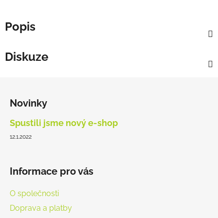
Popis
Diskuze
Z
á
Novinky
p
a
Spustili jsme nový e-shop
t
12.1.2022
í
Informace pro vás
O společnosti
Doprava a platby