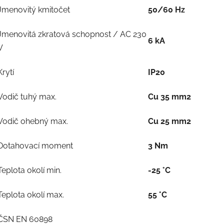
Jmenovitý kmitočet
50/60 Hz
Jmenovitá zkratová schopnost / AC 230
6 kA
V
Krytí
IP20
Vodič tuhý max.
Cu 35 mm2
Vodič ohebný max.
Cu 25 mm2
Dotahovací moment
3 Nm
Teplota okolí min.
-25 °C
Teplota okolí max.
55 °C
ČSN EN 60898