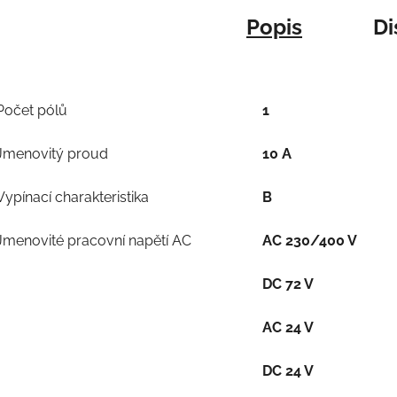
Popis
Di
Počet pólů
1
Jmenovitý proud
10 A
Vypínací charakteristika
B
Jmenovité pracovní napětí AC
AC 230/400 V
DC 72 V
AC 24 V
DC 24 V