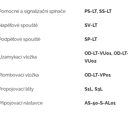
Pomocné a signalizační spínače
PS-LT, SS-LT
Napěťové spouště
SV-LT
Podpěťové spouště
SP-LT
OD-LT-VU01, OD-LT
Uzamykací vložka
VU02
Plombovací vložka
OD-LT-VP01
Propojovací lišty
S1L, S3L
Připojovací nástavce
AS-50-S-AL01