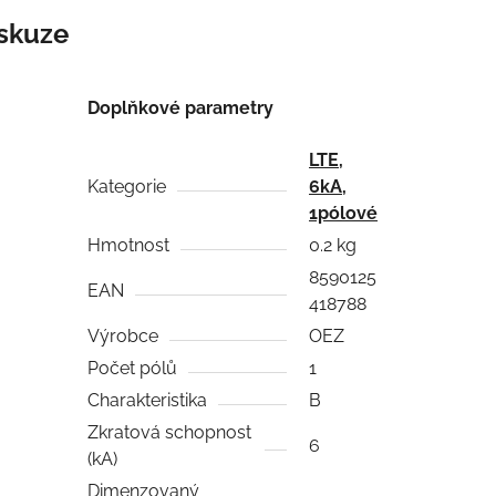
skuze
Doplňkové parametry
LTE,
Kategorie
6kA,
1pólové
Hmotnost
0.2 kg
8590125
EAN
418788
Výrobce
OEZ
Počet pólů
1
Charakteristika
B
Zkratová schopnost
6
(kA)
Dimenzovaný