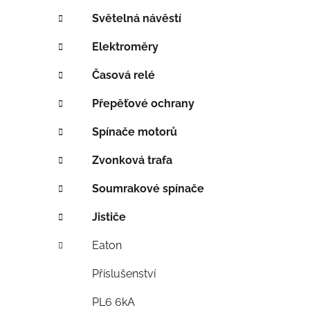
í
p
Světelná návěstí
a
Elektroměry
n
e
Časová relé
l
Přepěťové ochrany
Spínače motorů
Zvonková trafa
Soumrakové spínače
Jističe
Eaton
Příslušenství
PL6 6kA