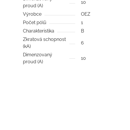
10
proud (A)
Výrobce
OEZ
Počet pólů
1
Charakteristika
B
Zkratová schopnost
6
(kA)
Dimenzovaný
10
proud (A)