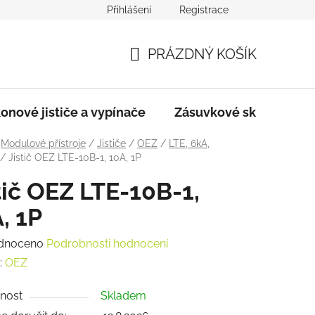
Přihlášení
Registrace
dmínky
Podmínky ochrany osobních údajů
PRÁZDNÝ KOŠÍK
NÁKUPNÍ
KOŠÍK
onové jističe a vypínače
Zásuvkové skříně
Modulové přístroje
/
Jističe
/
OEZ
/
LTE, 6kA,
/
Jistič OEZ LTE-10B-1, 10A, 1P
tič OEZ LTE-10B-1,
, 1P
rné
dnoceno
Podrobnosti hodnocení
ení
:
OEZ
tu
nost
Skladem