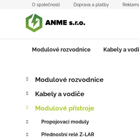
Přejít
O společnosti
Doprava a platby
Reklama
na
obsah
Modulové rozvodnice
Kabely a vod
P
K
Přeskočit
Modulové rozvodnice
a
kategorie
o
t
s
Kabely a vodiče
e
t
g
r
Modulové přístroje
o
a
r
Propojovací moduly
i
n
e
n
Přednostní relé Z-LAR