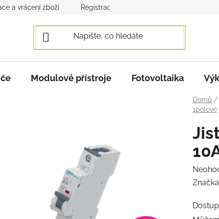
ce a vrácení zboží
Registrace a přihlášení
Obchodní po
iče
Modulové přístroje
Fotovoltaika
Výk
Domů
/
1pólové
Jis
10A
Průmě
Neoho
hodnoc
Značka
produk
Dostup
je