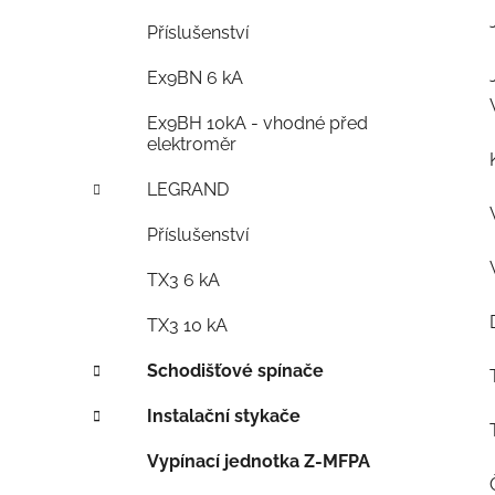
Příslušenství
Ex9BN 6 kA
Ex9BH 10kA - vhodné před
elektroměr
LEGRAND
Příslušenství
TX3 6 kA
TX3 10 kA
Schodišťové spínače
Instalační stykače
Vypínací jednotka Z-MFPA