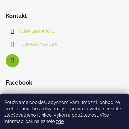
Kontakt
sabina
@
anme.cz
+420 601 386 445
Facebook
ANME s.r.o.
Používáme cookies, abychom Vám umožnili pohodlné
prohlížení webu a díky analýze provozu webu neustále
zlepšovali jeho funkce, výkon a použitelnost. Více
informací pak naleznete
zde
.