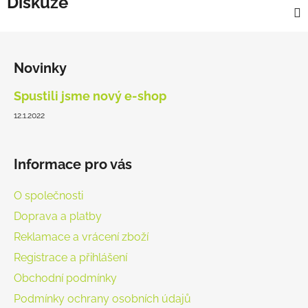
Diskuze
Z
á
Novinky
p
a
Spustili jsme nový e-shop
t
12.1.2022
í
Informace pro vás
O společnosti
Doprava a platby
Reklamace a vrácení zboží
Registrace a přihlášení
Obchodní podmínky
Podmínky ochrany osobních údajů