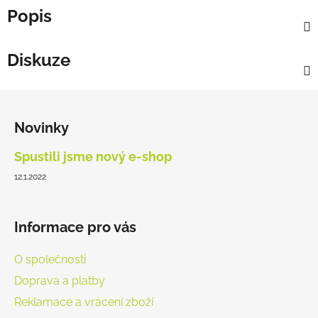
Popis
Diskuze
Z
á
Novinky
p
a
Spustili jsme nový e-shop
t
12.1.2022
í
Informace pro vás
O společnosti
Doprava a platby
Reklamace a vrácení zboží