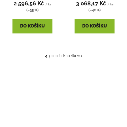
2 596,56 Kč
3 068,17 Kč
/ ks
/ ks
(–35 %)
(–42 %)
DO KOŠÍKU
DO KOŠÍKU
4
položek celkem
O
v
l
á
d
a
c
í
p
r
v