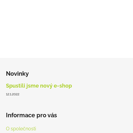
k
y
v
ý
p
i
s
u
Z
á
Novinky
p
a
Spustili jsme nový e-shop
t
12.1.2022
í
Informace pro vás
O společnosti