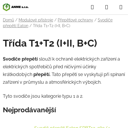
Přejít
Hledat
NÁKUP
na
obsah
KOŠÍK
Domů
/
Modulové přístroje
/
Přepěťové ochrany
/
Svodiče
přepětí Eaton
/
Třída T1+T2 (I+II, B+C)
Třída T1+T2 (I+II, B+C)
Svodič
e
přepětí
slouží k ochraně elektrických zařízení a
elektrických spotřebičů před ničivými účinky
krátkodobých
přepětí.
Tato přepětí se vyskytují při spínaní
zařízení v průmyslu a atmosférických výbojích.
Tyto svodiče jsou kategorie typu 1 a 2.
Nejprodávanější