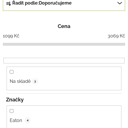
Řadit podle:
Doporučujeme
a
z
e
Cena
n
í
1099
Kč
3069
Kč
p
r
o
d
u
k
Na skladě
3
t
ů
Značky
Eaton
4