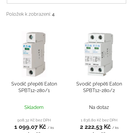
Položek k zobrazení:
4
V
ý
p
i
s
p
r
Svodič přepětí Eaton
Svodič přepětí Eaton
o
SPBT12-280/1
SPBT12-280/2
d
u
k
Skladem
Na dotaz
t
908,32 Kč bez DPH
1 836,80 Kč bez DPH
ů
1 099,07 Kč
2 222,53 Kč
/ ks
/ ks