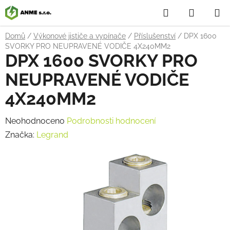
Přejít
Hledat
NÁKUP
na
obsah
KOŠÍK
Domů
/
Výkonové jističe a vypínače
/
Příslušenství
/
DPX 1600
SVORKY PRO NEUPRAVENÉ VODIČE 4X240MM2
DPX 1600 SVORKY PRO
NEUPRAVENÉ VODIČE
4X240MM2
Průměrné
Neohodnoceno
Podrobnosti hodnocení
hodnocení
Značka:
Legrand
produktu
je
0,0
z
5
hvězdiček.