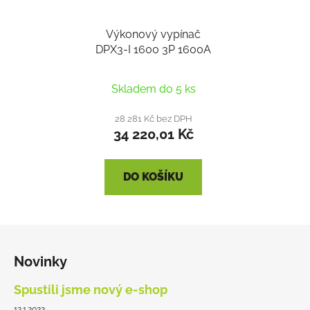
Výkonový vypínač
DPX3-I 1600 3P 1600A
Skladem do 5 ks
28 281 Kč bez DPH
34 220,01 Kč
DO KOŠÍKU
Z
á
Novinky
p
a
Spustili jsme nový e-shop
t
12.1.2022