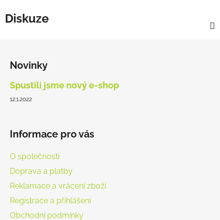
Diskuze
Z
á
Novinky
p
a
Spustili jsme nový e-shop
t
12.1.2022
í
Informace pro vás
O společnosti
Doprava a platby
Reklamace a vrácení zboží
Registrace a přihlášení
Obchodní podmínky