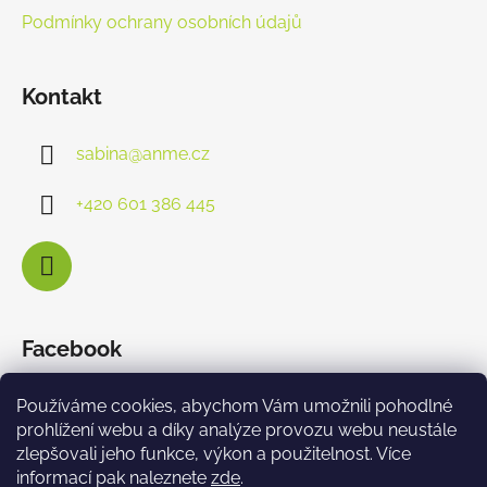
Podmínky ochrany osobních údajů
Kontakt
sabina
@
anme.cz
+420 601 386 445
Facebook
Používáme cookies, abychom Vám umožnili pohodlné
prohlížení webu a díky analýze provozu webu neustále
zlepšovali jeho funkce, výkon a použitelnost. Více
informací pak naleznete
zde
.