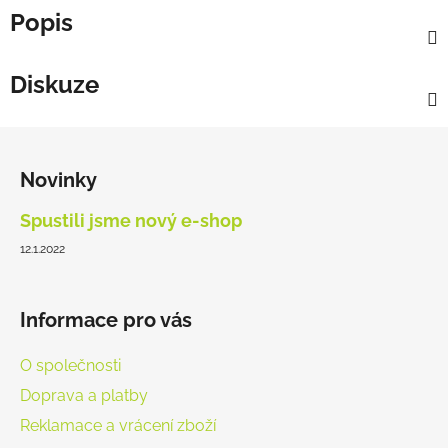
Popis
Diskuze
Z
á
Novinky
p
a
Spustili jsme nový e-shop
t
12.1.2022
í
Informace pro vás
O společnosti
Doprava a platby
Reklamace a vrácení zboží