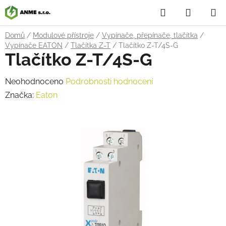
Přejít
Hledat
NÁKUP
na
obsah
KOŠÍK
Domů
/
Modulové přístroje
/
Vypínače, přepínače, tlačítka
/
Vypínače EATON
/
Tlačítka Z-T
/
Tlačítko Z-T/4S-G
Tlačítko Z-T/4S-G
Průměrné
Neohodnoceno
Podrobnosti hodnocení
hodnocení
Značka:
Eaton
produktu
je
0,0
z
5
hvězdiček.