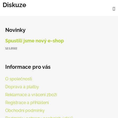
Diskuze
Z
á
Novinky
p
a
Spustili jsme nový e-shop
t
12.1.2022
í
Informace pro vás
O společnosti
Doprava a platby
Reklamace a vrácení zboží
Registrace a přihlášení
Obchodní podmínky