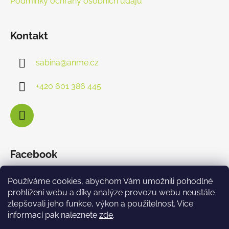
Podmínky ochrany osobních údajů
Kontakt
sabina
@
anme.cz
+420 601 386 445
Facebook
Používáme cookies, abychom Vám umožnili pohodlné
prohlížení webu a díky analýze provozu webu neustále
zlepšovali jeho funkce, výkon a použitelnost. Více
informací pak naleznete
zde
.