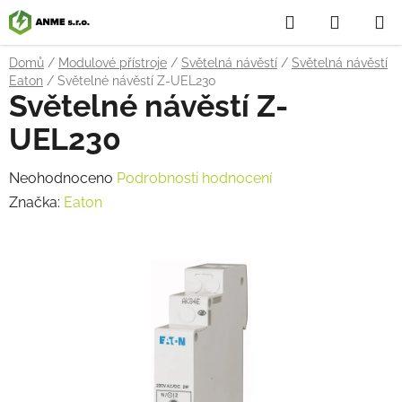
Přejít
Hledat
NÁKUP
na
obsah
KOŠÍK
Domů
/
Modulové přístroje
/
Světelná návěstí
/
Světelná návěstí
Eaton
/
Světelné návěstí Z-UEL230
Světelné návěstí Z-
UEL230
Průměrné
Neohodnoceno
Podrobnosti hodnocení
hodnocení
Značka:
Eaton
produktu
je
0,0
z
5
hvězdiček.