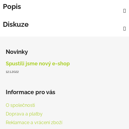
Popis
Diskuze
Z
á
Novinky
p
a
Spustili jsme nový e-shop
t
12.1.2022
í
Informace pro vás
O společnosti
Doprava a platby
Reklamace a vrácení zboží