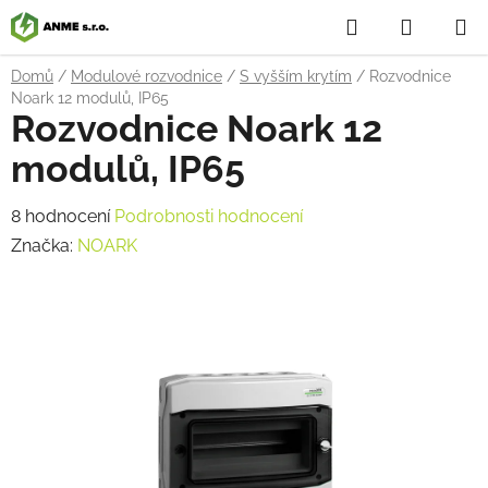
Přejít
Hledat
NÁKUP
na
obsah
KOŠÍK
Domů
/
Modulové rozvodnice
/
S vyšším krytím
/
Rozvodnice
Noark 12 modulů, IP65
Rozvodnice Noark 12
modulů, IP65
Průměrné
8 hodnocení
Podrobnosti hodnocení
hodnocení
Značka:
NOARK
produktu
je
3,0
z
5
hvězdiček.