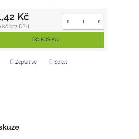
1,42 Kč
ek.
0 Kč bez DPH
 cena:
DO KOŠÍKU
Zeptat se
Sdílet
skuze