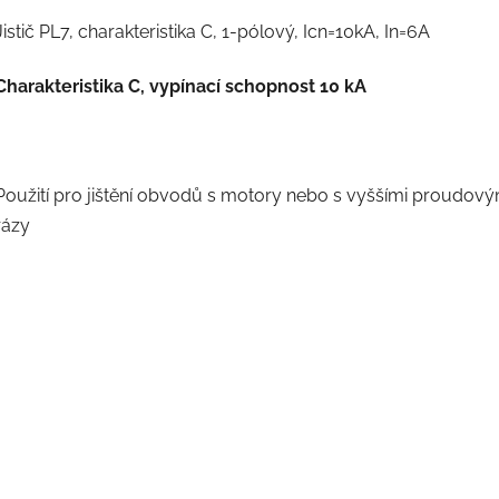
Jistič PL7, charakteristika C, 1-pólový, Icn=10kA, In=6A
Charakteristika C, vypínací schopnost 10 kA
Použití pro jištění obvodů s motory nebo s vyššími proudový
rázy