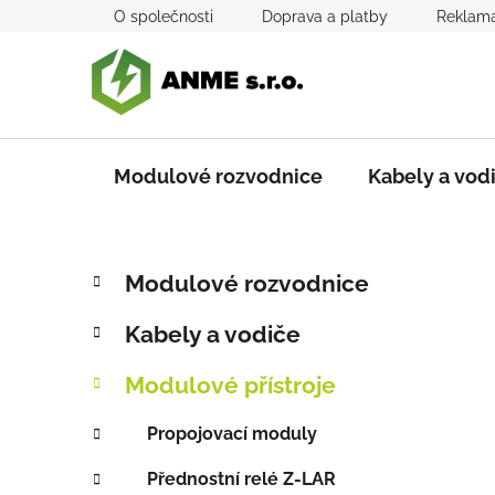
Přejít
O společnosti
Doprava a platby
Reklama
na
obsah
Modulové rozvodnice
Kabely a vod
P
K
Přeskočit
Modulové rozvodnice
a
kategorie
o
t
s
Kabely a vodiče
e
t
g
r
Modulové přístroje
o
a
r
Propojovací moduly
i
n
e
n
Přednostní relé Z-LAR