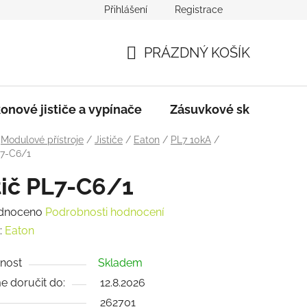
Přihlášení
Registrace
dmínky
Podmínky ochrany osobních údajů
PRÁZDNÝ KOŠÍK
NÁKUPNÍ
KOŠÍK
onové jističe a vypínače
Zásuvkové skříně
Modulové přístroje
/
Jističe
/
Eaton
/
PL7 10kA
/
L7-C6/1
tič PL7-C6/1
rné
dnoceno
Podrobnosti hodnocení
ení
:
Eaton
tu
nost
Skladem
 doručit do:
12.8.2026
262701