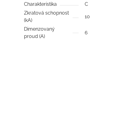
Charakteristika
C
Zkratová schopnost
10
(kA)
Dimenzovaný
6
proud (A)