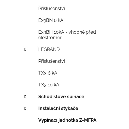
Příslušenství
Ex9BN 6 kA
Ex9BH 10kA - vhodné před
elektroměr
LEGRAND
Příslušenství
TX3 6 kA
TX3 10 kA
Schodišťové spínače
Instalační stykače
Vypínací jednotka Z-MFPA