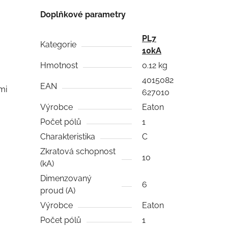
Doplňkové parametry
PL7
Kategorie
10kA
Hmotnost
0.12 kg
4015082
EAN
mi
627010
Výrobce
Eaton
Počet pólů
1
Charakteristika
C
Zkratová schopnost
10
(kA)
Dimenzovaný
6
proud (A)
Výrobce
Eaton
Počet pólů
1