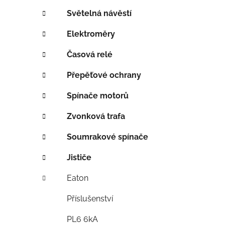
í
p
Světelná návěstí
a
Elektroměry
n
e
Časová relé
l
Přepěťové ochrany
Spínače motorů
Zvonková trafa
Soumrakové spínače
Jističe
Eaton
Příslušenství
PL6 6kA