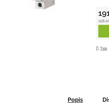
5
19
hvězdič
158,2
Měrná
Tisk
Popis
Di