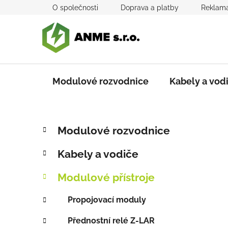
Přejít
O společnosti
Doprava a platby
Reklama
na
obsah
Modulové rozvodnice
Kabely a vod
P
K
Přeskočit
Modulové rozvodnice
a
kategorie
o
t
s
Kabely a vodiče
e
t
g
r
Modulové přístroje
o
a
r
Propojovací moduly
i
n
e
n
Přednostní relé Z-LAR