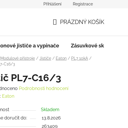
Přihlášení
Registrace
dmínky
Podmínky ochrany osobních údajů
PRÁZDNÝ KOŠÍK
NÁKUPNÍ
KOŠÍK
onové jističe a vypínače
Zásuvkové skříně
Modulové přístroje
/
Jističe
/
Eaton
/
PL7 10kA
/
L7-C16/3
tič PL7-C16/3
rné
dnoceno
Podrobnosti hodnocení
ení
:
Eaton
tu
nost
Skladem
 doručit do:
13.8.2026
263409