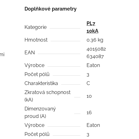
Doplňkové parametry
PL7
Kategorie
10kA
Hmotnost
0.36 kg
4015082
EAN
mi
634087
Výrobce
Eaton
Počet pólů
3
Charakteristika
C
Zkratová schopnost
10
(kA)
Dimenzovaný
16
proud (A)
Výrobce
Eaton
Počet pólů
3