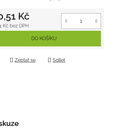
0,51 Kč
ek.
4 Kč bez DPH
 cena:
DO KOŠÍKU
Zeptat se
Sdílet
skuze