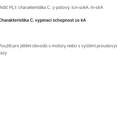
Jistič PL7, charakteristika C, 3-pólový, Icn=10kA, In=16A
Charakteristika C, vypínací schopnost 10 kA
Použití pro jištění obvodů s motory nebo s vyššími proudový
rázy