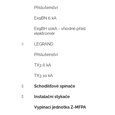
Příslušenství
Ex9BN 6 kA
Ex9BH 10kA - vhodné před
elektroměr
LEGRAND
Příslušenství
TX3 6 kA
TX3 10 kA
Schodišťové spínače
Instalační stykače
Vypínací jednotka Z-MFPA