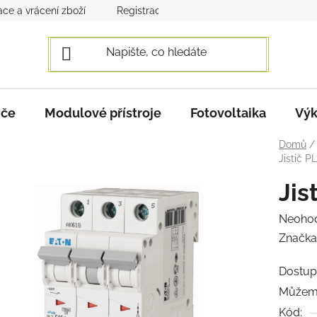
ce a vrácení zboží
Registrace a přihlášení
Obchodní po
iče
Modulové přístroje
Fotovoltaika
Výk
Domů
/
Jistič P
Jis
Průmě
Neoho
hodnoc
Značka
produk
Dostup
je
Můžeme
0,0
Kód:
z