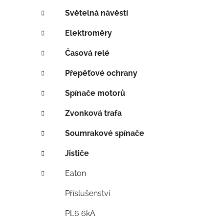
í
p
Světelná návěstí
a
Elektroměry
n
e
Časová relé
l
Přepěťové ochrany
Spínače motorů
Zvonková trafa
Soumrakové spínače
Jističe
Eaton
Příslušenství
PL6 6kA