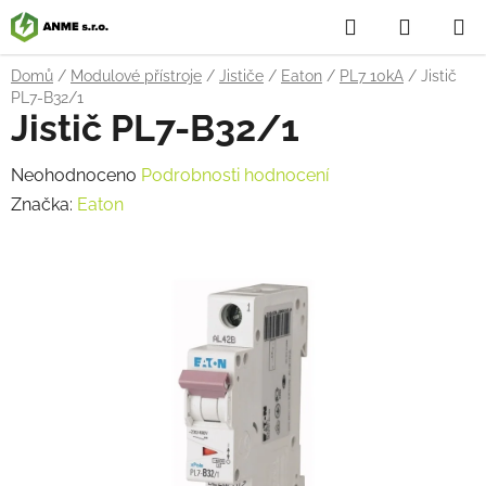
Přejít
Hledat
NÁKUP
na
obsah
KOŠÍK
Domů
/
Modulové přístroje
/
Jističe
/
Eaton
/
PL7 10kA
/
Jistič
PL7-B32/1
Jistič PL7-B32/1
Průměrné
Neohodnoceno
Podrobnosti hodnocení
hodnocení
Značka:
Eaton
produktu
je
0,0
z
5
hvězdiček.