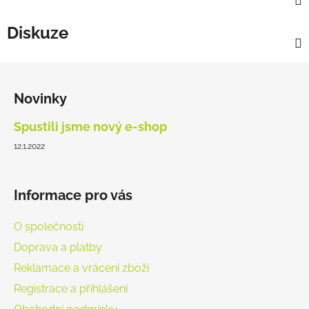
Diskuze
Z
á
Novinky
p
a
Spustili jsme nový e-shop
t
12.1.2022
í
Informace pro vás
O společnosti
Doprava a platby
Reklamace a vrácení zboží
Registrace a přihlášení