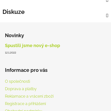
Diskuze
Z
á
Novinky
p
a
Spustili jsme nový e-shop
t
12.1.2022
í
Informace pro vás
O společnosti
Doprava a platby
Reklamace a vrácení zboží
Registrace a přihlášení