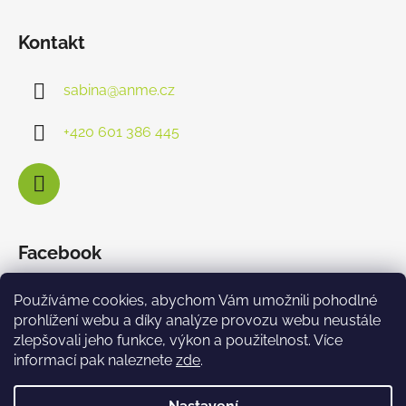
Kontakt
sabina
@
anme.cz
+420 601 386 445
Facebook
Používáme cookies, abychom Vám umožnili pohodlné
prohlížení webu a díky analýze provozu webu neustále
zlepšovali jeho funkce, výkon a použitelnost. Více
informací pak naleznete
zde
.