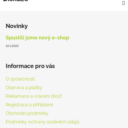
Z
á
Novinky
p
a
Spustili jsme nový e-shop
t
12.1.2022
í
Informace pro vás
O společnosti
Doprava a platby
Reklamace a vrácení zboží
Registrace a přihlášení
Obchodní podmínky
Podmínky ochrany osobních údajů