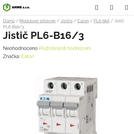
Přejít
Hledat
NÁKUP
na
obsah
KOŠÍK
Domů
/
Modulové přístroje
/
Jističe
/
Eaton
/
PL6 6kA
/
Jistič
PL6-B16/3
Jistič PL6-B16/3
Průměrné
Neohodnoceno
Podrobnosti hodnocení
hodnocení
Značka:
Eaton
produktu
je
0,0
z
5
hvězdiček.