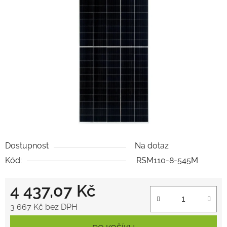
z
5
hvězdiček.
Dostupnost
Na dotaz
Kód:
RSM110-8-545M
4 437,07 Kč
3 667 Kč bez DPH
Měrná cena: