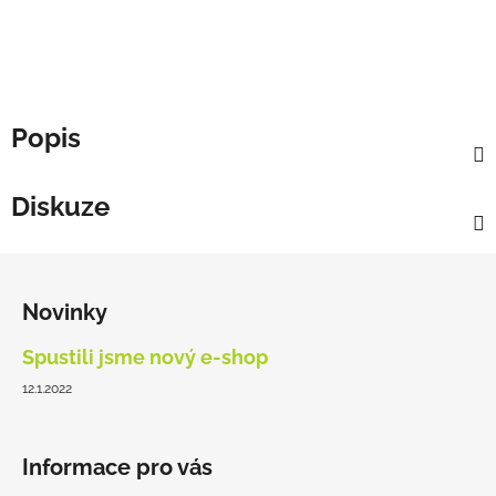
Popis
Diskuze
Z
á
Novinky
p
a
Spustili jsme nový e-shop
t
12.1.2022
í
Informace pro vás