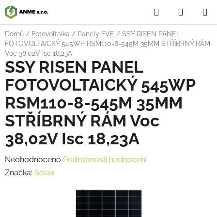
Přejít
Hledat
NÁKUP
na
obsah
KOŠÍK
Domů
/
Fotovoltaika
/
Panely FVE
/
SSY RISEN PANEL
FOTOVOLTAICKÝ 545WP RSM110-8-545M 35MM STŘÍBRNÝ RÁM
Voc 38,02V Isc 18,23A
SSY RISEN PANEL
FOTOVOLTAICKÝ 545WP
RSM110-8-545M 35MM
STŘÍBRNÝ RÁM Voc
38,02V Isc 18,23A
Průměrné
Neohodnoceno
Podrobnosti hodnocení
hodnocení
Značka:
Solax
produktu
je
0,0