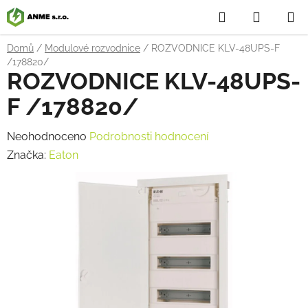
Přejít
Hledat
NÁKUP
na
obsah
KOŠÍK
Domů
/
Modulové rozvodnice
/
ROZVODNICE KLV-48UPS-F
/178820/
ROZVODNICE KLV-48UPS-
F /178820/
Průměrné
Neohodnoceno
Podrobnosti hodnocení
hodnocení
Značka:
Eaton
produktu
je
0,0
z
5
hvězdiček.