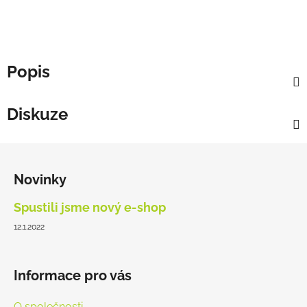
Popis
Diskuze
Z
á
Novinky
p
a
Spustili jsme nový e-shop
t
12.1.2022
í
Informace pro vás
O společnosti