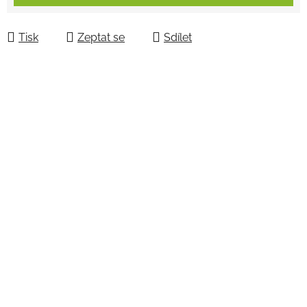
Tisk
Zeptat se
Sdílet