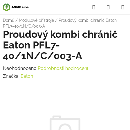
Přejít
Hledat
NÁKUP
na
obsah
KOŠÍK
Domů
/
Modulové přístroje
/
Proudový kombi chránič Eaton
PFL7-40/1N/C/003-A
Proudový kombi chránič
Eaton PFL7-
40/1N/C/003-A
Průměrné
Neohodnoceno
Podrobnosti hodnocení
hodnocení
Značka:
Eaton
produktu
je
0,0
z
5
hvězdiček.