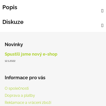
Popis
Diskuze
Z
á
Novinky
p
a
Spustili jsme nový e-shop
t
12.1.2022
í
Informace pro vás
O společnosti
Doprava a platby
Reklamace a vrácení zboží