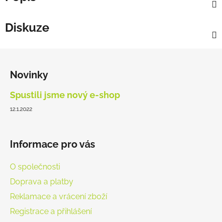
Diskuze
Z
á
Novinky
p
a
Spustili jsme nový e-shop
t
12.1.2022
í
Informace pro vás
O společnosti
Doprava a platby
Reklamace a vrácení zboží
Registrace a přihlášení