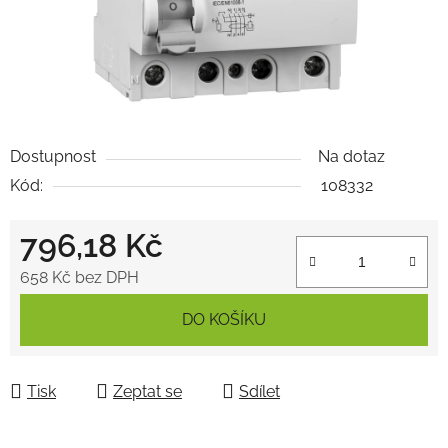
Dostupnost
Na dotaz
Kód:
108332
796,18 Kč
658 Kč bez DPH
Měrná cena:
DO KOŠÍKU
Tisk
Zeptat se
Sdílet